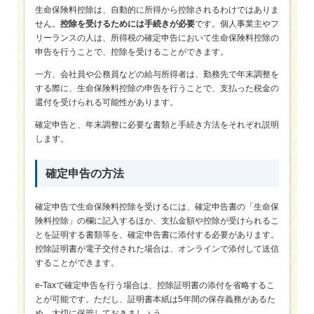
生命保険料控除は、自動的に所得から控除されるわけではありま
せん。
控除を受けるためには手続きが必要
です。個人事業主やフ
リーランスの人は、所得税の確定申告において生命保険料控除の
申告を行うことで、控除を受けることができます。
一方、会社員や公務員などの給与所得者は、勤務先で年末調整を
する際に、生命保険料控除の申告を行うことで、支払った税金の
還付を受けられる可能性があります。
確定申告と、年末調整に必要な書類と手続き方法をそれぞれ説明
します。
確定申告の方法
確定申告で生命保険料控除を受けるには、確定申告書の「生命保
険料控除」の欄に記入するほか、支払金額や控除が受けられるこ
とを証明する書類等を、確定申告書に添付する必要があります。
控除証明書が電子交付された場合は、オンラインで添付して送信
することができます。
e-Taxで確定申告を行う場合は、控除証明書の添付を省略するこ
とが可能です。ただし、証明書本紙は5年間の保存義務があるた
め、大切に保管しておきましょう。