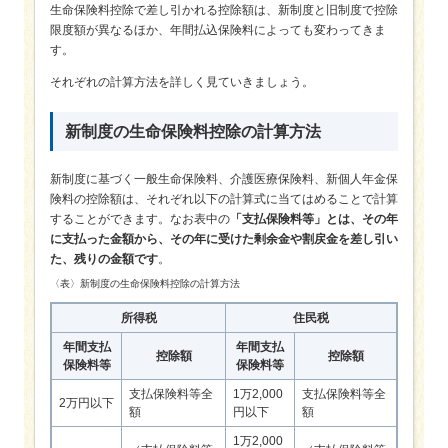
生命保険料控除で差し引かれる控除額は、新制度と旧制度で控除
限度額が異なるほか、年間払込保険料によっても変わってきま
す。
それぞれの計算方法を詳しく見ていきましょう。
新制度の生命保険料控除の計算方法
新制度に基づく一般生命保険料、介護医療保険料、新個人年金保
険料の控除額は、それぞれ以下の計算式に当てはめることで計算
することができます。なお表中の
「支払保険料等」とは、その年
に支払った金額から、その年に受けた剰余金や割戻金を差し引い
た、残りの金額です
。
〈表〉新制度の生命保険料控除の計算方法
所得税
住民税
年間支払
年間支払
控除額
控除額
保険料等
保険料等
支払保険料等全
1万2,000
支払保険料等全
2万円以下
額
円以下
額
1万2,000