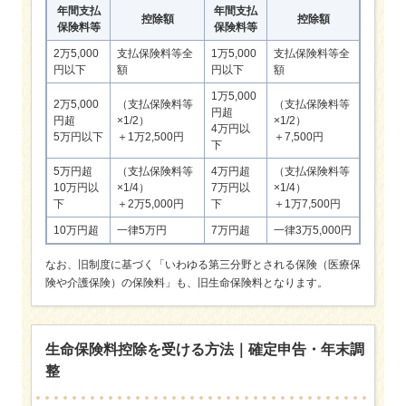
年間支払
年間支払
控除額
控除額
保険料等
保険料等
2万5,000
支払保険料等全
1万5,000
支払保険料等全
円以下
額
円以下
額
1万5,000
2万5,000
（支払保険料等
（支払保険料等
円超
円超
×1/2）
×1/2）
4万円以
5万円以下
＋1万2,500円
＋7,500円
下
5万円超
（支払保険料等
4万円超
（支払保険料等
10万円以
×1/4）
7万円以
×1/4）
下
＋2万5,000円
下
＋1万7,500円
10万円超
一律5万円
7万円超
一律3万5,000円
なお、旧制度に基づく「いわゆる第三分野とされる保険（医療保
険や介護保険）の保険料」も、旧生命保険料となります。
生命保険料控除を受ける方法｜確定申告・年末調
整