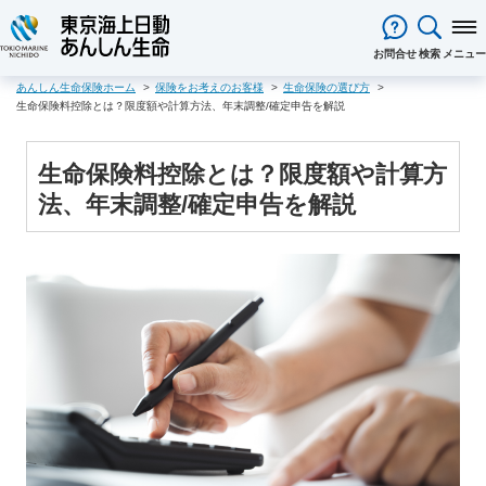
閉じる
お問合せ
検索
メニュー
あんしん生命保険ホーム
保険をお考えのお客様
生命保険の選び方
保険をお考え
のお客様
生命保険料控除とは？限度額や計算方法、年末調整/確定申告を解説
保険をお考えのお客様TOPへ
商品一覧
保険商品から選ぶ
ライフイベントから選ぶ
資料請求
ご契約者様
生命保険料控除とは？限度額や計算方
心配ごとから選ぶ
保険の基礎知識
医療保険
ご契約者様TOPへ
法人のお客様
法、年末調整/確定申告を解説
インターネットでご加入いただけ
法人向け保険商品
メディカルＫｉｔ ＮＥＯ
メディカルＫｉｔ Ｒ
東京海上日動マイページのご案内
「ワンタイム手続き」のご案内
法人のお客様TOPへ
あんしん生命
について
る保険商品
あんしん治療サポート保険
あんしん治療サポート保険R
重要なお知らせ
サービス
企業のライフステージごとに必要
経営者の皆様向け商品
あんしん生命についてTOPへ
ライフパートナー
について
ご相談・ご契約の流れ
申込方法の違い
メディカルＫｉｔエール
メディカルＫｉｔエールＲ
な準備とは？
東京海上グループについて
会社情報
各種お手続き
がん保険
従業員の皆様向け商品
お客様本位の業務運営方針
お客様からの贈り物（お客様の
あんしんがん治療保険
がん診断保険Ｒ
保険金・給付金・満期金・年金等
契約内容／登録情報の確認・変更
資料請求
声）
死亡保険（終身保険・定期保険）
の請求
お客様をがんからお守りする運動
サステナビリティ
長生き支援終身
スマートあんしん定期
契約者貸付の利用・返済
保障内容の見直し・契約の解約
採用情報
保険金等の適切なお支払いに向け
お問い合わせ
あんしん定期エール
あんしん終身エール
保険料支払方法の変更
保険証券・控除証明書の発行・再
た取組み
あんしん夢終身
終身保険
発行
あんしん解体新書
CMギャラリー・キャラクター紹介
定期保険
変額保険・変額年金保険固有のお
総合福祉団体定期保険のお手続き
よくある質問
家計保障・就業不能保障
手続き