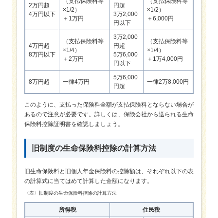
（支払保険料等
（支払保険料等
2万円超
円超
×1/2）
×1/2）
4万円以下
3万2,000
＋1万円
＋6,000円
円以下
3万2,000
（支払保険料等
（支払保険料等
4万円超
円超
×1/4）
×1/4）
8万円以下
5万6,000
＋2万円
＋1万4,000円
円以下
5万6,000
8万円超
一律4万円
一律2万8,000円
円超
このように、支払った保険料全額が支払保険料とならない場合が
あるので注意が必要です。詳しくは、保険会社から送られる生命
保険料控除証明書を確認しましょう。
旧制度の生命保険料控除の計算方法
旧生命保険料と旧個人年金保険料の控除額は、それぞれ以下の表
の計算式に当てはめて計算した金額になります。
〈表〉旧制度の生命保険料控除の計算方法
所得税
住民税