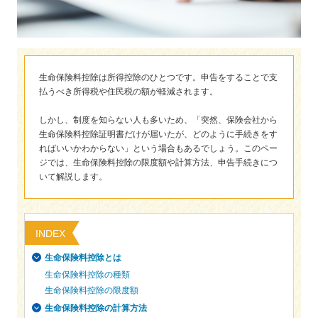
保険用語集
家計保障定期保険ＮＥＯ
あんしん就業不能保障保険
東京海上ホールディングス
ライフイベントごとのお手続き
介護年金保険
あんしんねんきん介護
あんしんねんきん介護Ｒ
急な資金が必要なとき
引越しするとき
結婚するとき
保険料の支払いが困難なとき
こども保険
生命保険料控除は所得控除のひとつです。申告をすることで支
海外渡航するとき
確定申告・年末調整するとき
払うべき所得税や住民税の額が軽減されます。
5年ごと利差配当付こども保険
子どもが生まれるとき
子どもが独立・就職するとき
転職・退職するとき
離婚するとき
しかし、制度を知らない人も多いため、「突然、保険会社から
個人年金保険
生命保険料控除証明書だけが届いたが、どのように手続きをす
介護が必要になったとき
ご病気・ご不幸があったとき
個人年金保険
ればいいかわからない」という場合もあるでしょう。このペー
ジでは、生命保険料控除の限度額や計算方法、申告手続きにつ
変額保険
いて解説します。
マーケットリンク
INDEX
生命保険料控除とは
生命保険料控除の種類
生命保険料控除の限度額
生命保険料控除の計算方法