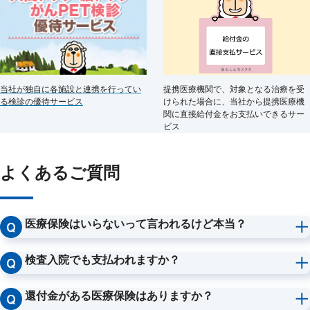
当社が独自に各施設と連携を行ってい
提携医療機関で、対象となる治療を受
る検診の優待サービス
けられた場合に、当社から提携医療機
関に直接給付金をお支払いできるサー
ビス
よくあるご質問
医療保険はいらないって言われるけど本当？
十分な貯蓄があれば「民間企業の医療保険は不要」といわれるこ
とも少なくありません。一方で、医療保険に入っていれば、高額
検査入院でも支払われますか？
療養費制度では支給対象とならない食費や居住費、差額ベッド代
支払われる場合があります。詳細はこちらをご参照ください。
などの費用をまかなったり、先進医療特約で「先進医療」の技術
よくある質問 ｜ 検査を受けた場合に請求できる給付金はあり
還付金がある医療保険はありますか？
料もカバーすることができ、治療の選択肢を広げることが可能で
ますか？