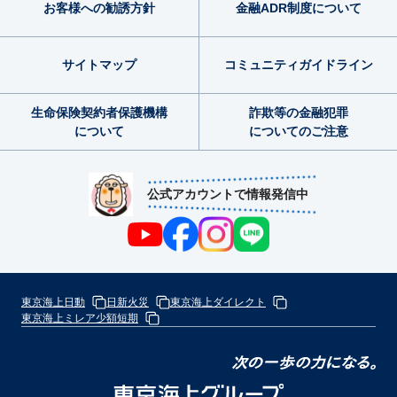
お客様への勧誘方針
金融ADR制度
について
サイトマップ
コミュニティ
ガイドライン
生命保険契約者
保護機構
詐欺等の金融犯罪
について
についてのご注意
公式アカウントで情報発信中
東京海上日動
日新火災
東京海上ダイレクト
東京海上ミレア少額短期
次
の
東