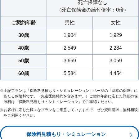
死亡保障なし
加したご契約の場合、この特約を付加できます。
（死亡保険金の給付倍率：0倍）
この特約の保険料は不要です。
ご契約年齢
男性
女性
30歳
1,904
1,929
40歳
2,549
2,284
50歳
3,669
3,059
60歳
5,584
4,454
※
上記プランは「保険料見積もり・シミュレーション」ページの「基本の保障」に
※2
悪性新生物
について、以下のいずれかに該当したと診断確
あたる保険料です。（先進医療特約を含みます。）ご契約年齢に応じた詳細の保
険料は「保険料見積もり・シミュレーション」でご確認ください。
定されたとき
※
お客様に応じた様々なプランをご用意していますので、ぜひ資料請求・無料相談
※3
・悪性新生物の病期分類
によりⅢ期またはⅣ期に分類され
をご利用ください。
ること
・悪性新生物が認められない状態となった後、再発したこと
保険料見積もり・シミュレーション
・他の臓器に転移したこと