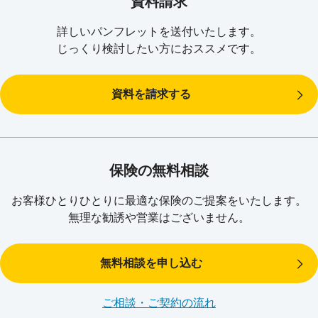
資料請求
詳しいパンフレットを
送付いたします。
あんしん生命では、短期入院時代の退院後の暮らし、働けないと
じっくり検討したい方に
おススメです。
きの不安、介護や老後への備えをサポートするため「生存保障革
命」に取り組んでおり、お薦め商品をプレミアムシリーズとして
ご用意しています。
資料を請求する
「生存保障」革命の詳細を見る
保険の無料相談
お客様ひとりひとりに最適な
保険のご提案をいたします。
無理な勧誘や営業はございません。
無料相談を申し込む
ご相談・ご契約の流れ