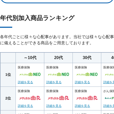
※4
標準治療がないか、標準治療が終了
し、または標準治療の
※4
終了
が見込まれる場合を含みます。
年代別加入商品ランキング
（注）
将来の死亡保険金は、特定悪性新生物保険金の請求日になくなります。所定
のがん（悪性新生物）と診断確定されたときではありません。
※２
上皮内新生物は対象になりません。
各年代ごとに様々な心配事があります。当社では様々な心配事
に備えることができる商品をご用意しております。
※３
「悪性新生物の病期分類」とは、国際対がん連合（UICC）が発行する「TNM
悪性腫瘍の分類第8版」において定められた病期分類をいいます。
※４
「標準治療の終了」とは、医学的に効果が認められる一通りの標準治療をすべ
～10代
20代
30代
て受けたが、効果がなかったことをいいます。
医療保険
医療保険
医療保険
医療保
1位
詳細を見る
詳細を見る
詳細を見る
詳細を
医療保険
医療保険
医療保険
がん保
2位
詳細を見る
詳細を見る
詳細を見る
詳細を