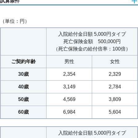
試算条件
口座振替扱
保険期間・保険料払込期間：終身（先進医療特約の保険期間・
（単位：円）
保険料払込期間は10年）
出典：厚生労働省「平成29年患者調査」
1入院60日型 手術給付金および放射線治療給付金の給付倍率
入院給付金日額 5,000円タイプ
の型：Ⅲ型
死亡保険金額 500,000円
初期入院保障特則 ３大疾病入院支払日数無制限特約 先進医
（死亡保険金の給付倍率：100倍）
療特約 付加
ご契約年齢
男性
女性
30歳
2,354
2,329
オプションとして「特定悪性新生物保険金前払
40歳
3,149
2,784
特約」を付加した場合
50歳
4,569
3,809
※2
所定の悪性新生物
と診断確定された場合に、ご希望により
将来の死亡保険金のお受取りに代えて、保険金を前払でお受け
60歳
6,984
5,604
取りいただけます。
死亡保険金をお支払いするタイプ（死亡保険金の給付倍率を0
入院給付金日額 5,000円タイプ
倍超で選ばれた場合）で
「特定疾病保険料払込免除特則」
を付