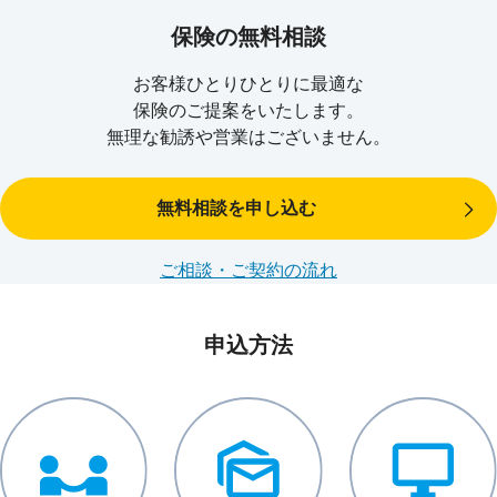
保険の無料相談
お客様ひとりひとりに最適な
保険のご提案をいたします。
無理な勧誘や営業はございません。
年代によって気を付けたい病気に変化が
無料相談を申し込む
※
治療費、食事代、差額ベッド代に加え、交通費（見舞いに来る家族の交通費も含
む）や衣類、日用品等を含む。高額療養費制度を利用した場合は利用後の金額。
ご相談・ご契約の流れ
出典：（公財）生命保険文化センター「令和元年度 生活保障に関する調査」
申込方法
短期入院にも長期入院にも備える必要がありま
す
多くの方が短期間で退院しています。