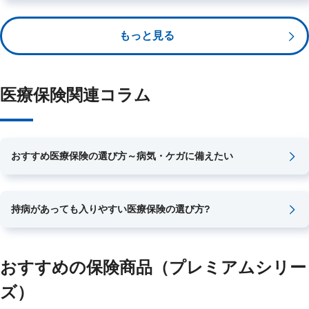
使わなかった保険料が戻ってくる医療保険「
メディカルＫｉｔ
す。もしもの時の不安を軽減するためにも、医療保険は必要であ
Ｒ
」・「
あんしん治療サポート保険Ｒ
」・「
メディカルＫｉｔエ
ると言えます。
もっと見る
ールＲ
」をご用意しております。
医療保険関連コラム
おすすめ医療保険の選び方～病気・ケガに備えたい
持病があっても入りやすい医療保険の選び方?
おすすめの保険商品（プレミアムシリー
ズ）