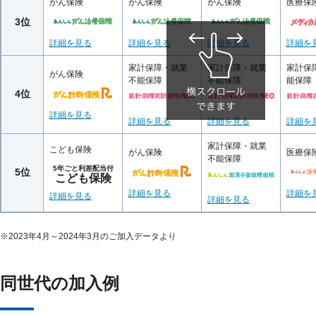
がん保険
がん保険
がん保険
医療保
3位
詳細を見る
詳細を見る
詳細を見る
詳細を
家計保障・就業
家計保障・就業
家計保
がん保険
不能保障
不能保障
能保障
4位
詳細を見る
詳細を見る
詳細を見る
詳細を
家計保障・就業
こども保険
がん保険
医療保
不能保障
5年ごと利差配当付
5位
こども保険
詳細を見る
詳細を
詳細を見る
詳細を見る
※
2023年4月～2024年3月のご加入データより
同世代の加入例