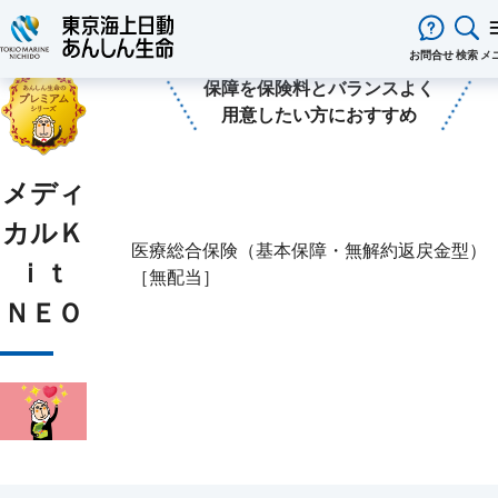
あんしん生命保険ホーム
保険をお考えのお客様
医療保険
メディカルＫｉｔ ＮＥＯ
閉じる
お問合せ
検索
メ
保障を保険料とバランスよく
保険をお考え
のお客様
用意したい方におすすめ
保険をお考えのお客様TOPへ
商品一覧
保険商品から選ぶ
ライフイベントから選ぶ
資料請求
ご契約者様
心配ごとから選ぶ
保険の基礎知識
メディ
医療保険
ご契約者様TOPへ
法人のお客様
インターネットでご加入いただける
法人向け保険商品
メディカルＫｉｔ ＮＥＯ
メディカルＫｉｔ Ｒ
東京海上日動マイページのご案内
「ワンタイム手続き」のご案内
法人のお客様TOPへ
あんしん生命
について
カルＫ
保険商品
あんしん治療サポート保険
あんしん治療サポート保険R
重要なお知らせ
サービス
企業のライフステージごとに必要な
経営者の皆様向け商品
あんしん生命についてTOPへ
ライフパートナー
について
医療総合保険（基本保障・無解約返戻金型）
ご相談・ご契約の流れ
申込方法の違い
メディカルＫｉｔエール
メディカルＫｉｔエールＲ
ｉｔ
準備とは？
東京海上グループについて
会社情報
［無配当］
各種お手続き
がん保険
従業員の皆様向け商品
お客様本位の業務運営方針
お客様からの贈り物（お客様の声
ＮＥＯ
あんしんがん治療保険
がん診断保険Ｒ
保険金・給付金・満期金・年金等の
契約内容／登録情報の確認・変更
資料請求
お客様をがんからお守りする運動
サステナビリティ
死亡保険（終身保険・定期保険）
請求
採用情報
保険金等の適切なお支払いに向け
長生き支援終身
スマートあんしん定期
契約者貸付の利用・返済
保障内容の見直し・契約の解約
取組み
あんしん定期エール
お問い合わせ
あんしん終身エール
保険料支払方法の変更
保険証券・控除証明書の発行・再
あんしん解体新書
CMギャラリー・キャラクター紹
あんしん夢終身
終身保険
行
定期保険
変額保険・変額年金保険固有のお手
総合福祉団体定期保険のお手続き
よくある質問
家計保障・就業不能保障
続き
家計保障定期保険ＮＥＯ
あんしん就業不能保障保険
保険用語集