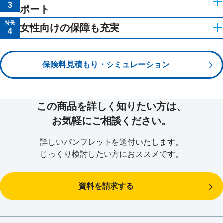
3
約）で、短期入院でもまとまった金額をお受け取りいただけま
るタイプにご契約の場合
ポート
す。
オプションとして「重度５疾病・障害・重度介
特長
女性向けの保障も充実
３大疾病（がん・心疾患・脳血管疾患）の入院は支払日数無制
死亡保険金額は、入院給付金日額×死亡保険金の給付倍率とな
4
※5
護保障特約」
を付加した場合
限で保障します。
ります。
オプションとして「女性疾病保障特約」を付加
重い手術の場合は、より手厚く保障します。（Ⅲ型の場合、手
死亡保険金の給付倍率は、0倍～500倍（50倍単位）で所定の
した場合
５疾病
により
働けなくなった場合
や、病気やケガで、
所定の障害状態に
保険料見積もり・シミュレーション
※1
術の種類により入院給付金日額の5倍/10倍/20倍/40倍）
条件にもとづき設定いただけます。
なった場合
や
所定の要介護状態になった場合
に、給付金を毎月お受け取
保険料払込期間満了後の解約返戻金は、死亡保険部分を含め
りいただけます。
女性特有の疾病
、３大疾病（がん・心疾患（高血圧性心疾患は除く）・
て、入院給付金日額の10倍です。
給付金は医師の指示による自宅療養でもお受け取りいただけます。
脳血管疾患）を含む「特定の疾病」で入院されたとき、主契約の疾病入
この保険の死亡保険金は、保険料払込期間中の解約返戻金をな
院給付金とは別にこの特約の入院給付金をお受け取りいただけます。
この商品を詳しく知りたい方は、
※５
重度５疾病・障害・重度介護保障特約の保険期間は、60歳・65歳・70歳のい
乳がん（乳房の悪性新生物）で乳房切除し、乳房再建手術を受けられた
くすことにより、一般的な死亡保険より割安な保険料で、終身
ずれかで満了となり、更新されることはありません。詳細は「ご契約のしお
お気軽にご相談ください。
（※6）
とき、乳房再建給付金を一時金でお受け取りいただけます。
の死亡保障をご提供するものです。
り・約款」をご確認ください。
「初期入院保障特則」を付加した場合は、9日以内の短期入院でも、一
詳しいパンフレットを送付いたします。
律10日分の入院給付金をお受け取りいただけます（任意付加）。
※１
契約者・被保険者・保険料振替口座名義人が法人代理店およびその特定関係法
働けなくなったとき、生活にはどのような影響があるのでしょ
人の役員・従業員ご本人である契約（構成員契約）について、当該代理店では
入院給付金の支払限度の型は、無制限または60日型からお選びいただ
じっくり検討したい方におススメです。
死亡保険金の給付倍率が100倍以内の場合に限りお取扱いできます。
けます。
うか？
葬儀費用について考える必要があります。
資料を請求する
一般的な病気に加え、女性には女性ならではのリスクがありま
す。