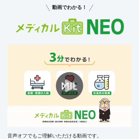
ライフイベントごとのお手続き
介護年金保険
東京海上ホールディングス
動画でわかる！
あんしんねんきん介護
あんしんねんきん介護Ｒ
急な資金が必要なとき
引越しするとき
結婚するとき
保険料の支払いが困難なとき
こども保険
海外渡航するとき
確定申告・年末調整するとき
5年ごと利差配当付こども保険
子どもが生まれるとき
子どもが独立・就職するとき
転職・退職するとき
離婚するとき
個人年金保険
介護が必要になったとき
ご病気・ご不幸があったとき
個人年金保険
変額保険
マーケットリンク
音声オフでもご理解いただける動画です。