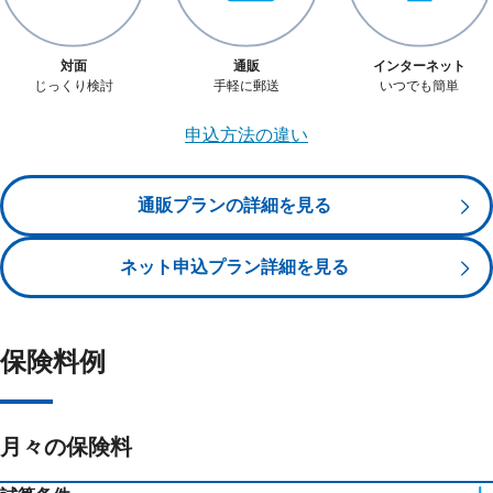
対面
通販
インターネット
お墓についても考える必要があるかもしれません。
※６
乳房再建給付金の対象となる乳がん（乳房の悪性新生物）に、上皮内新生物は
じっくり検討
手軽に郵送
いつでも簡単
含まれません。責任開始日からその日を含めて90日を経過する日以前（この特
約の責任開始期前を含みます。）に悪性新生物＊、上皮内新生物＊に罹患した
場合は、乳房再建給付金はお支払いいたしません。この場合、その後新たに悪
申込方法の違い
性新生物に罹患されても乳房再建給付金はお支払いいたしません。
※
ご契約の際、当社が告知等により知っていた悪性新生物・上皮内新生物を除きま
す。
通販プランの詳細を見る
[注] 数字は端数処理の関係上、合計が100％になっておりません。
出典：厚生労働省「平成29年 患者調査」より当社にて作成
※
単胎自然分娩/その他の妊娠、分娩及び産じょくを除く
ネット申込プラン詳細を見る
３大疾病の入院は長期におよぶ傾向があります。
保険料例
月々の保険料