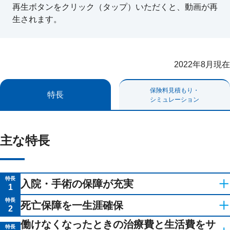
再生ボタンをクリック（タップ）いただくと、動画が再
生されます。
2022年8月現在
保険料見積もり・
特長
シミュレーション
主な特長
特長
入院・手術の保障が充実
1
スタンダードプラン
特長
死亡保障を一生涯確保
2
所定の条件を満たし、死亡保険金をお支払いす
働けなくなったときの治療費と生活費をサ
選べる2つのオプション（初期入院保障特則/入院一時給付金特
特長