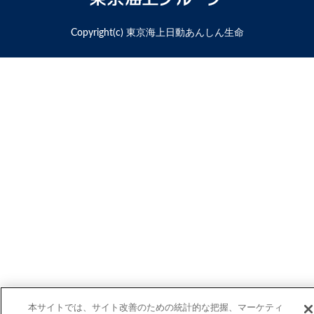
一
京
歩
海
Copyright(c) 東京海上日動あんしん生命
の
上
力
グ
に
ル
な
ー
る
プ
本サイトでは、サイト改善のための統計的な把握、マーケティ