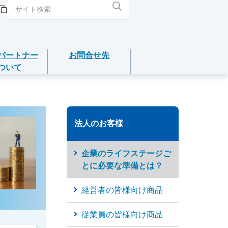
パートナー
お問合せ先
ついて
閉じる
閉じる
閉じる
閉じる
閉じる
介護年金保険
法人のお客様
あんしんねんきん介護
企業のライフステージご
あんしんねんきん介護Ｒ
とに必要な準備とは？
経営者の皆様向け商品
こども保険
従業員の皆様向け商品
5年ごと利差配当付こども保険