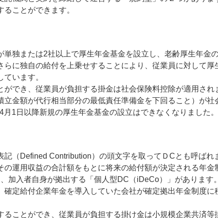
することができます。
が単独または2社以上で厚生年金基金を設立し、老齢厚生年金
さらに独自の給付を上乗せすることにより、従業員に対して厚
しています。
とができ、従業員が負担する掛金は社会保険料控除が適用され
積立金額が代行相当部分の最低責任準備金を下回ること）が社
年）4月1日以降新規の厚生年金基金の設立はできなくなりました
efined Contribution）の頭文字を取ってＤCとも呼ば
その運用収益の合計額をもとに将来の給付額が決定される年金
、加入者自身が拠出する「個人型DC（iDeCo）」があります
、確定給付企業年金を導入していた会社が確定拠出年金制度に
することができ、従業員が負担する掛け金は小規模企業共済等