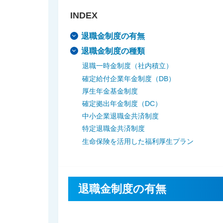
メディカルＫｉｔエ
サステナビリティ
INDEX
法人向け保険商品
保険料支払方法の変
メディカルＫｉｔエ
採用情報
退職金制度の有無
ご相談・ご契約の流
保険証券・控除証明
退職金制度の種類
行
保険金等の適切なお
がん保険
退職一時金制度（社内積立）
申込方法の違い
取組み
確定給付企業年金制度（DB）
変額保険・変額年金
あんしんがん治療保
厚生年金基金制度
続き
あんしん解体新書
確定拠出年金制度（DC）
がん診断保険Ｒ
総合福祉団体定期保
CMギャラリー・キ
中小企業退職金共済制度
特定退職金共済制度
生命保険を活用した福利厚生プラン
退職金制度の有無