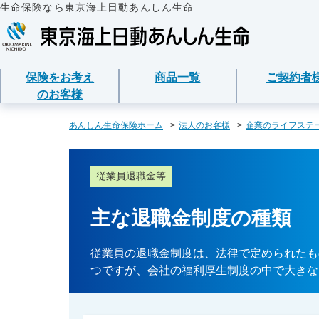
生命保険なら東京海上日動あんしん生命
保険をお考え
商品一覧
ご契約者
のお客様
保険をお考えのお客様
商品一覧
ご契約者様
法人のお客様
あんしん生命について
あんしん生命保険ホーム
法人のお客様
企業のライフステ
保険をお考えのお客様TOPへ
資料請求
ご契約者様TOPへ
法人のお客様TOPへ
あんしん生命についてTOPへ
保険商品から選ぶ
医療保険
企業のライフステー
東京海上グループに
各種お手続き
従業員退職金等
準備とは？
ライフイベントから
メディカルＫｉｔ Ｎ
保険金・給付金・満
会社情報
東京海上日動マイページのご案内
請求
経営者の皆様向け商
主な退職金制度の種類
心配ごとから選ぶ
メディカルＫｉｔ Ｒ
お客様本位の業務運
「ワンタイム手続き」のご案内
契約内容／登録情報
従業員の皆様向け商
従業員の退職金制度は、法律で定められたも
保険の基礎知識
あんしん治療サポー
お客様からの贈り物
つですが、会社の福利厚生制度の中で大きな
重要なお知らせ
契約者貸付の利用・
インターネットでご
あんしん治療サポー
お客様をがんからお
サービス
保険商品
保障内容の見直し・