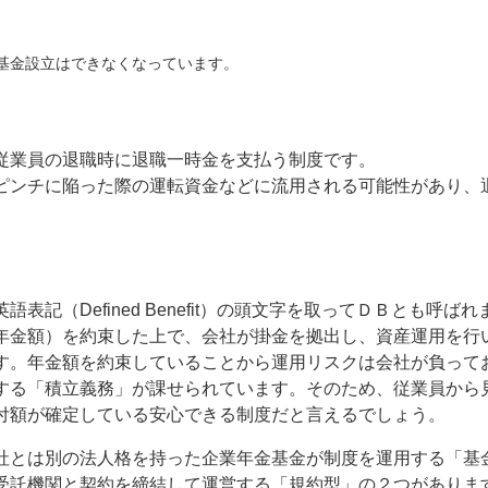
規の基金設立はできなくなっています。
従業員の退職時に退職一時金を支払う制度です。
ピンチに陥った際の運転資金などに流用される可能性があり、
記（Defined Benefit）の頭文字を取ってＤＢとも呼ばれ
年金額）を約束した上で、会社が掛金を拠出し、資産運用を行
す。年金額を約束していることから運用リスクは会社が負って
する「積立義務」が課せられています。そのため、従業員から
付額が確定している安心できる制度だと言えるでしょう。
社とは別の法人格を持った企業年金基金が制度を運用する「基
受託機関と契約を締結して運営する「規約型」の２つがありま