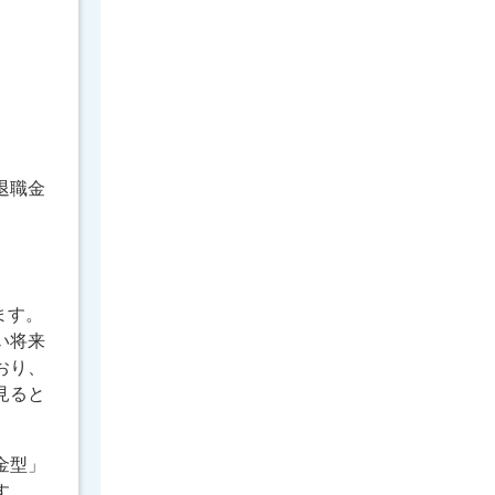
退職金
ます。
い将来
おり、
見ると
金型」
す。