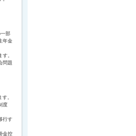
の一部
生年金
ます。
会問題
。
れます。
制度
。
移行す
掛金控