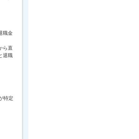
退職金
から直
と退職
が特定