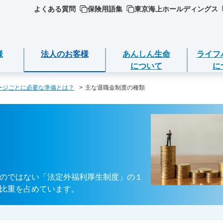
よくある質問
保険用語集
東京海上ホールディングス
様
法人のお客様
あんしん生命
ライフ
について
に
ージごとに必要な準備とは？
主な退職金制度の種類
ジごとに必要な
ついて
死亡保険（終身保険・定期保険）
ライフイベントごとのお手続き
選ぶ
ＥＯ
期金・年金等の
長生き支援終身
急な資金が必要なとき
品
営方針
スマートあんしん定期
引越しするとき
の確認・変更
品
のではない「法定外福利厚生制度」の１
ト保険
（お客様の声）
あんしん定期エール
結婚するとき
比重を占めています。
返済
加入いただける
ト保険R
守りする運動
あんしん終身エール
保険料の支払いが困難なとき
契約の解約