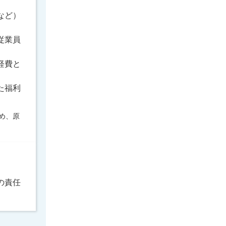
など）
従業員
経費と
た福利
め、原
の責任