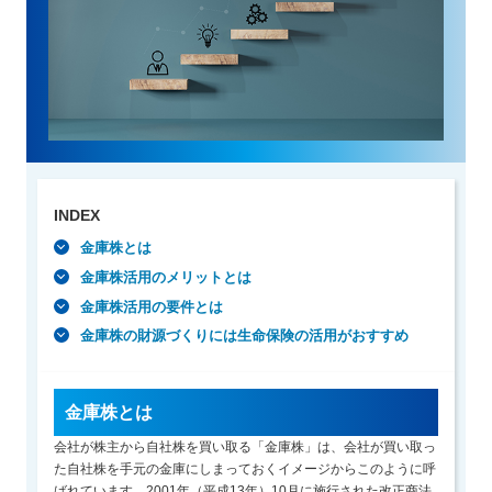
保険用語集
家計保障定期保険ＮＥＯ
あんしん就業不能保障保険
東京海上ホールディングス
ライフイベントごとのお手続き
介護年金保険
あんしんねんきん介護
あんしんねんきん介護Ｒ
急な資金が必要なとき
引越しするとき
結婚するとき
保険料の支払いが困難なとき
こども保険
海外渡航するとき
確定申告・年末調整するとき
5年ごと利差配当付こども保険
子どもが生まれるとき
子どもが独立・就職するとき
転職・退職するとき
離婚するとき
個人年金保険
介護が必要になったとき
ご病気・ご不幸があったとき
INDEX
個人年金保険
金庫株とは
変額保険
金庫株活用のメリットとは
マーケットリンク
金庫株活用の要件とは
金庫株の財源づくりには生命保険の活用がおすすめ
金庫株とは
会社が株主から自社株を買い取る「金庫株」は、会社が買い取っ
た自社株を手元の金庫にしまっておくイメージからこのように呼
ばれています。2001年（平成13年）10月に施行された改正商法