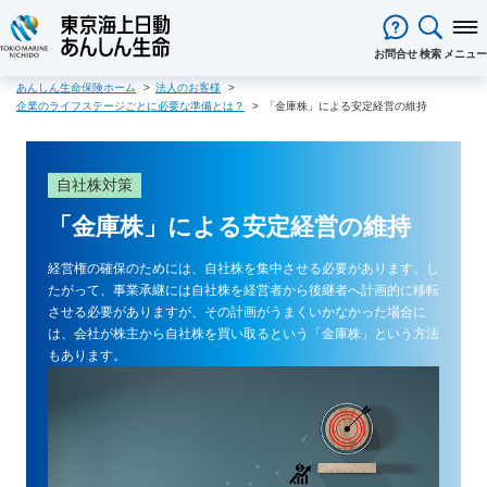
閉じる
お問合せ
検索
メニュー
あんしん生命保険ホーム
法人のお客様
保険をお考え
のお客様
企業のライフステージごとに必要な準備とは？
「金庫株」による安定経営の維持
保険をお考えのお客様TOPへ
商品一覧
保険商品から選ぶ
ライフイベントから選ぶ
資料請求
ご契約者様
自社株対策
心配ごとから選ぶ
保険の基礎知識
医療保険
ご契約者様TOPへ
法人のお客様
インターネットでご加入いただけ
法人向け保険商品
メディカルＫｉｔ ＮＥＯ
メディカルＫｉｔ Ｒ
「金庫株」による安定経営の維持
東京海上日動マイページのご案内
「ワンタイム手続き」のご案内
法人のお客様TOPへ
あんしん生命
について
る保険商品
あんしん治療サポート保険
あんしん治療サポート保険R
重要なお知らせ
サービス
企業のライフステージごとに必要
経営者の皆様向け商品
あんしん生命についてTOPへ
ライフパートナー
について
ご相談・ご契約の流れ
申込方法の違い
経営権の確保のためには、自社株を集中させる必要があります。し
メディカルＫｉｔエール
メディカルＫｉｔエールＲ
な準備とは？
東京海上グループについて
会社情報
たがって、事業承継には自社株を経営者から後継者へ計画的に移転
各種お手続き
がん保険
従業員の皆様向け商品
お客様本位の業務運営方針
させる必要がありますが、その計画がうまくいかなかった場合に
お客様からの贈り物（お客様の
あんしんがん治療保険
がん診断保険Ｒ
保険金・給付金・満期金・年金等
契約内容／登録情報の確認・変更
資料請求
は、会社が株主から自社株を買い取るという「金庫株」という方法
声）
死亡保険（終身保険・定期保険）
の請求
もあります。
お客様をがんからお守りする運動
サステナビリティ
長生き支援終身
スマートあんしん定期
契約者貸付の利用・返済
保障内容の見直し・契約の解約
採用情報
保険金等の適切なお支払いに向け
お問い合わせ
あんしん定期エール
あんしん終身エール
保険料支払方法の変更
保険証券・控除証明書の発行・再
た取組み
あんしん夢終身
終身保険
発行
あんしん解体新書
CMギャラリー・キャラクター紹介
定期保険
変額保険・変額年金保険固有のお
総合福祉団体定期保険のお手続き
よくある質問
家計保障・就業不能保障
手続き