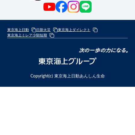
東京海上日動
日新火災
東京海上ダイレクト
東京海上ミレア少額短期
次
の
東
一
京
歩
海
Copyright(c) 東京海上日動あんしん生命
の
上
力
グ
に
ル
な
ー
る
プ