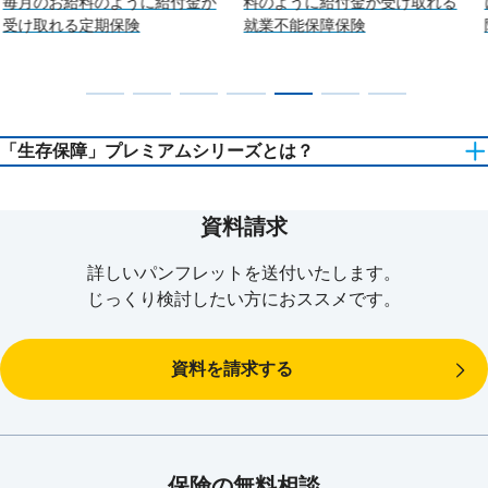
毎月のお給料のように給付金が
料のように給付金が受け取れる
受け取れる定期保険
就業不能保障保険
「生存保障」プレミアムシリーズとは？
資料請求
詳しいパンフレットを
送付いたします。
あんしん生命では、短期入院時代の退院後の暮らし、働けないと
じっくり検討したい方に
おススメです。
きの不安、介護や老後への備えをサポートするため「生存保障革
命」に取り組んでおり、お薦め商品をプレミアムシリーズとして
ご用意しています。
資料を請求する
「生存保障」革命の詳細を見る
保険の無料相談