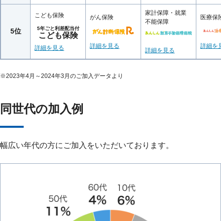
家計保障・就業
こども保険
がん保険
医療保
不能保障
5年ごと利差配当付
5位
こども保険
詳細を見る
詳細を
詳細を見る
詳細を見る
※
2023年4月～2024年3月のご加入データより
同世代の加入例
幅広い年代の方にご加入をいただいております。