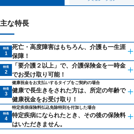
ライフイベントごとのお手続き
介護年金保険
東京海上ホールディングス
あんしんねんきん介護
あんしんねんきん介護Ｒ
急な資金が必要なとき
引越しするとき
結婚するとき
保険料の支払いが困難なとき
こども保険
主な特長
海外渡航するとき
確定申告・年末調整するとき
5年ごと利差配当付こども保険
子どもが生まれるとき
子どもが独立・就職するとき
転職・退職するとき
離婚するとき
個人年金保険
介護が必要になったとき
ご病気・ご不幸があったとき
死亡・高度障害はもちろん、介護も一生涯
個人年金保険
特長
1
保障！
変額保険
長生きをする方が増えています。
「要介護２以上」で、介護保険金を一時金
特長
マーケットリンク
2
でお受け取り可能！
介護にかかる初期費用には、以下のものがあり
健康祝金をお支払いするタイプをご契約の場合
例えば、
80歳
を迎える方は、
特長
健康で長生きをされた方は、所定の年齢で
ます。
3
約6割
40歳男性：
健康祝金をお受け取り！
約8割
40歳女性：
特定疾病保険料払込免除特則を付加した場合
特長
特定疾病になられたとき、その後の保険料
介護用品購入費
「70歳・75歳・80歳」
もしくは
「80歳・85歳・90歳」
のいず
4
れかに、
出典：厚生労働省「平成28年簡易生命表」より当社で試算
はいただきません。
住宅改修費
※1
悪性新生物（がん）
と初めて診断確定されたとき、または、
心疾患