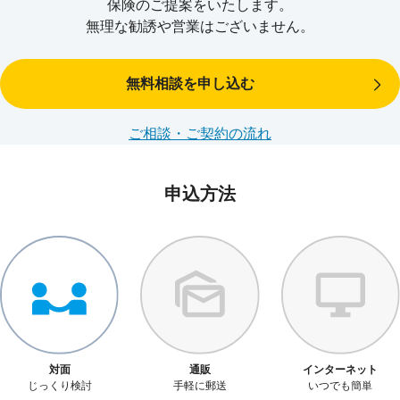
保険のご提案をいたします。
無理な勧誘や営業はございません。
無料相談を申し込む
出典：厚生労働省「平成30年度 介護保険事業状況報告（年報）」
※
公的介護保険の認定を受けていなくても、
当社所定の要介護状態
になられた場合
ご相談・ご契約の流れ
は、お支払対象になります。
年金支払特約を付加した場合（オプション）
申込方法
介護保険金を一時金ではなく、10年間にわたり年金としてお受け
取りいただくことも可能です。
対面
通販
インターネット
じっくり検討
手軽に郵送
いつでも簡単