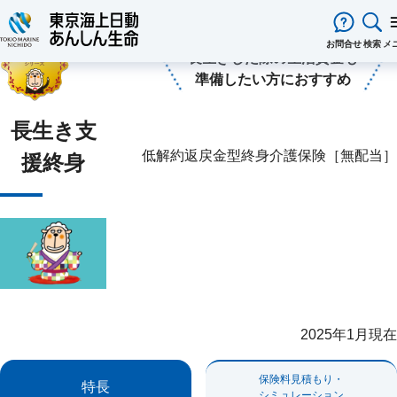
あんしん生命保険ホーム
保険をお考えのお客様
死亡保険
長生き支援終身
万一のときだけでなく、
閉じる
お問合せ
検索
メ
長生きした際の生活資金も
準備したい方におすすめ
保険をお考え
のお客様
保険をお考えのお客様TOPへ
商品一覧
長生き支
保険商品から選ぶ
ライフイベントから選ぶ
資料請求
ご契約者様
心配ごとから選ぶ
保険の基礎知識
医療保険
ご契約者様TOPへ
法人のお客様
低解約返戻金型終身介護保険［無配当］
援終身
インターネットでご加入いただける
法人向け保険商品
メディカルＫｉｔ ＮＥＯ
メディカルＫｉｔ Ｒ
東京海上日動マイページのご案内
「ワンタイム手続き」のご案内
法人のお客様TOPへ
あんしん生命
について
保険商品
あんしん治療サポート保険
あんしん治療サポート保険R
重要なお知らせ
サービス
企業のライフステージごとに必要な
経営者の皆様向け商品
あんしん生命についてTOPへ
ライフパートナー
について
ご相談・ご契約の流れ
申込方法の違い
メディカルＫｉｔエール
メディカルＫｉｔエールＲ
準備とは？
東京海上グループについて
会社情報
各種お手続き
がん保険
従業員の皆様向け商品
お客様本位の業務運営方針
お客様からの贈り物（お客様の声
あんしんがん治療保険
がん診断保険Ｒ
保険金・給付金・満期金・年金等の
契約内容／登録情報の確認・変更
資料請求
お客様をがんからお守りする運動
サステナビリティ
死亡保険（終身保険・定期保険）
請求
採用情報
保険金等の適切なお支払いに向け
長生き支援終身
スマートあんしん定期
契約者貸付の利用・返済
保障内容の見直し・契約の解約
取組み
あんしん定期エール
お問い合わせ
あんしん終身エール
保険料支払方法の変更
保険証券・控除証明書の発行・再
あんしん解体新書
CMギャラリー・キャラクター紹
あんしん夢終身
終身保険
行
2025年1月現在
定期保険
変額保険・変額年金保険固有のお手
総合福祉団体定期保険のお手続き
よくある質問
家計保障・就業不能保障
続き
保険料見積もり・
家計保障定期保険ＮＥＯ
あんしん就業不能保障保険
保険用語集
特長
シミュレーション