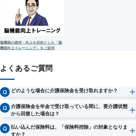
脳機能の維持・向上を目的とした「脳
機能向上トレーニング」をご提供
よくあるご質問
どのような場合に介護保険金を受け取れますか？
公的介護保険制度で要介護２以上と認定されたとき、
または当社所定の要介護状態になられた（要介護状態が180日を
介護保険金を年金で受け取っている間に、要介護状態
超えて継続したと医師により診断確定された）ときに、介護保険
から回復した場合は？
金をお受け取りいただけます。
介護保険金を年金で受け取っている間に、要介護状態から回復し
た場合でも、引き続き年金をお受け取りいただけます。
払い込んだ保険料は、「保険料控除」の対象となりま
すか？