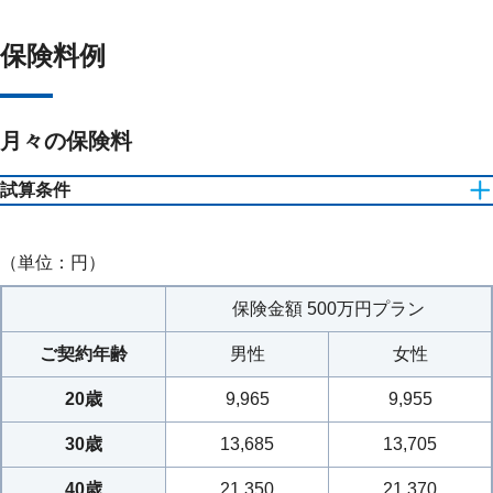
保険料例
月々の保険料
試算条件
口座振替扱
保険期間：終身 保険料払込期間：60歳まで
（単位：円）
健康祝金支払対象年齢：80歳・85歳・90歳
低解約返戻金期間：60歳まで（ご契約日から保険料払込期間
保険金額 500万円プラン
が満了する日の24時まで）
低解約返戻金割合：70％
ご契約年齢
男性
女性
20歳
9,965
9,955
30歳
13,685
13,705
40歳
21,350
21,370