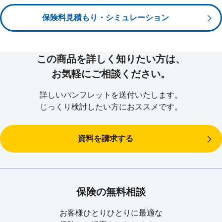
もしくは脳血管疾患により所定の治療
を受けられたとき、将来の保険料
長生きをすると介護のリスクは高まります。
施設入所費
等
のお払込みが不要となる特則を付加できます。
保険料見積もり・シミュレーション
※1
責任開始日からその日を含めて90日を経過する日以前（責任開始期前を含みま
例えば、
要介護・要支援認定者
になる割合は、
す。）に悪性新生物（がん）に罹患したときは、悪性新生物による保険料のお
をお受け取りいただけます。
払込みを免除いたしません。この場合、その後新たに悪性新生物（がん）に罹
軽度でも初期費用はかかるから、お支払いの対
この商品を詳しく知りたい方は、
※保険金額が500万円の場合
約3.5人に1人
患されても悪性新生物による保険料のお払込みを免除いたしません。
80~84歳：
象は公的介護保険で
「要介護２以上」と認定さ
また、「上皮内新生物」は対象になりません。
お気軽にご相談ください。
約1.6人に1人
85歳以上：
れたとき
。
※
保険金をお受け取りいただくことなく、被保険者が所定の支払対象年齢に到達す
詳しいパンフレットを送付いたします。
る年単位の契約応当日を迎えられたとき、健康祝金をお受け取りいただけます。
出典：（公財）生命保険文化センター2017年11月改訂「介護保障ガイド」
じっくり検討したい方におススメです。
厚生労働省「介護給付費実態調査（平成29年3月審査分）」および総務省統計局「人口推計
（平成29年8月報）」（平成29年3月1日現在（確定値）より生命保険文化センターで試算）
資料を請求する
※
死亡保険金・高度障害保険金・介護保険金のいずれかをお受け取りいただいた場
合、ご契約は消滅し、以後の保障はなくなります。
保険の無料相談
お客様ひとりひとりに最適な