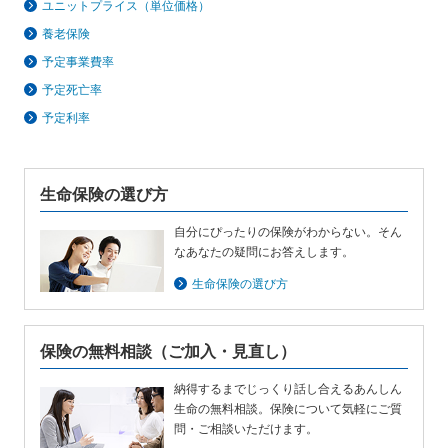
保険用語集
ユニットプライス（単位価格）
家計保障定期保険ＮＥＯ
あんしん就業不能保障保険
東京海上ホールディングス
ライフイベントごとのお手続き
養老保険
介護年金保険
あんしんねんきん介護
予定事業費率
あんしんねんきん介護Ｒ
急な資金が必要なとき
引越しするとき
予定死亡率
結婚するとき
保険料の支払いが困難なとき
こども保険
海外渡航するとき
確定申告・年末調整するとき
予定利率
5年ごと利差配当付こども保険
子どもが生まれるとき
子どもが独立・就職するとき
転職・退職するとき
離婚するとき
個人年金保険
介護が必要になったとき
ご病気・ご不幸があったとき
生命保険の選び方
個人年金保険
自分にぴったりの保険がわからない。そん
変額保険
なあなたの疑問にお答えします。
マーケットリンク
生命保険の選び方
保険の無料相談
（ご加入・見直し）
納得するまでじっくり話し合えるあんしん
生命の無料相談。保険について気軽にご質
問・ご相談いただけます。