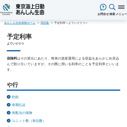
閉じる
お問合せ
検索
メニュー
あんしん生命保険ホーム
用語集
予定利率＜よていりりつ＞
保険をお考え
のお客様
予定利率
保険をお考えのお客様TOPへ
商品一覧
保険商品から選ぶ
ライフイベントから選ぶ
資料請求
ご契約者様
よていりりつ
心配ごとから選ぶ
保険の基礎知識
医療保険
ご契約者様TOPへ
法人のお客様
インターネットでご加入いただけ
法人向け保険商品
メディカルＫｉｔ ＮＥＯ
メディカルＫｉｔ Ｒ
保険料
はその算出にあたり、将来の資産運用による収益をあらかじめ見込
東京海上日動マイページのご案内
「ワンタイム手続き」のご案内
法人のお客様TOPへ
あんしん生命
について
る保険商品
あんしん治療サポート保険
んで割り引いていますが、その際に用いる利率のことを予定利率といいま
あんしん治療サポート保険R
重要なお知らせ
サービス
企業のライフステージごとに必要
経営者の皆様向け商品
あんしん生命についてTOPへ
ライフパートナー
について
ご相談・ご契約の流れ
す。
申込方法の違い
メディカルＫｉｔエール
メディカルＫｉｔエールＲ
な準備とは？
東京海上グループについて
会社情報
各種お手続き
がん保険
従業員の皆様向け商品
お客様本位の業務運営方針
お客様からの贈り物（お客様の
や行
あんしんがん治療保険
がん診断保険Ｒ
保険金・給付金・満期金・年金等
契約内容／登録情報の確認・変更
資料請求
声）
死亡保険（終身保険・定期保険）
の請求
お客様をがんからお守りする運動
サステナビリティ
約款
長生き支援終身
スマートあんしん定期
契約者貸付の利用・返済
保障内容の見直し・契約の解約
採用情報
保険金等の適切なお支払いに向け
お問い合わせ
あんしん定期エール
あんしん終身エール
有期払込
保険料支払方法の変更
保険証券・控除証明書の発行・再
た取組み
あんしん夢終身
終身保険
有配当の保険
発行
あんしん解体新書
CMギャラリー・キャラクター紹介
定期保険
変額保険・変額年金保険固有のお
総合福祉団体定期保険のお手続き
よくある質問
ユニット数（単位数）
家計保障・就業不能保障
手続き