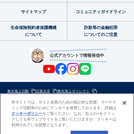
サイトマップ
コミュニティ
ガイドライン
生命保険契約者
保護機構
詐欺等の金融犯罪
について
についてのご注意
公式アカウントで情報発信中
東京海上日動
日新火災
東京海上ダイレクト
東京海上ミレア少額短期
本サイトでは、サイト改善のための統計的な把握、マーケテ
ィング活動等のためにクッキーを使用しております。詳細は
次
クッキーポリシー
をご覧ください。なお、右上の×をクリッ
の
クしても本ウェブサイトをご覧いただけますが、クッキーは
東
一
利用されている状態となります。
京
歩
海