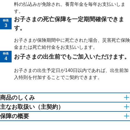
料の払込みが免除され、養育年金を毎年お支払いしま
す。
お子さまの死亡保障を一定期間確保できま
特長
3
す。
お子さまが保険期間中に死亡された場合、災害死亡保険
金または死亡給付金をお支払いします。
特長
お子さまの出生前でもご加入いただけます。
4
お子さまの出生予定日が140日以内であれば、出生前加
入特則を付加することでご契約できます。
商品のしくみ
（主契約 : 基準祝金額100万円の場合）
主なお取扱い（主契約）
お取扱範囲はご契約内容等によって異なります。
保障の概要
主契約・特約
ご契約年齢
被保険者0歳～9歳 ／ ご契約者20歳～60歳