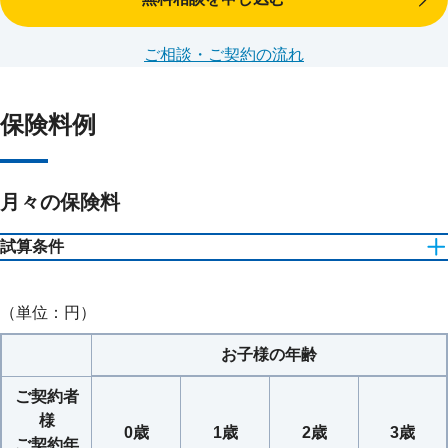
被保険者が不慮の
事故によるケガ
基準祝金額の
（※１）
災害死亡保険金
や所定の感
ご相談・ご契約の流れ
200%相当額
染症で死亡したと
き
保険料例
被保険者が死亡し
たとき
（※
（ただし、災害死
死亡給付金額
月々の保険料
死亡給付金
２）
亡保険金が支払わ
れる場合を除きま
試算条件
す。）
口座振替扱
保険期間：お子様22歳まで／保険料払込期間：お子様18歳ま
基準祝金額の50%
（単位：円）
で
ご契約者が死亡し
相当額
基準祝金額：100万円
たとき、または所
保険期間中、年単
お子様の年齢
養育年金
定の高度障害状態
位の応当日が到来
ご契約者
になったとき
するごとにお支払
様
いします。
0歳
1歳
2歳
3歳
ご契約年