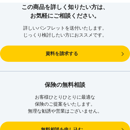
この商品を詳しく知りたい方は、
保障の種類
お支払いする場合
お支払額など
保険期間
22歳満了（被保険者）
お気軽にご相談ください。
被保険者が以下の
保険料払込
18歳満了（被保険者）
詳しいパンフレットを送付いたします。
①～③の満年齢に
期間
じっくり検討したい方におススメです。
達した日の直後の
お支払事由①～④
解約返戻金
あります。
2月1日に生存して
に応じて、基準祝
いるとき、および
金額に次の割合を
契約者配当
あります。
資料を請求する
④の年齢の年単位
乗じて得た金額
の契約応当日に生
基準祝金額50万円～500万円（10万円単
①20%（被保険者
保険金額
祝金
存しているとき
位）
のご契約年齢4歳
①満5歳10か月
未満の場合のみ）
保険の無料相談
②満11歳10か月
②30％
③満14歳10か月
③50％
お客様ひとりひとりに最適な
④18歳（ただし、
④100％
※
5年ごと積立配当金は運用実績によって増減し、お支払いできないこともありま
保険のご提案をいたします。
出生前加入特則を
す。
無理な勧誘や営業はございません。
適用する契約は17
歳）
無料相談を申し込む