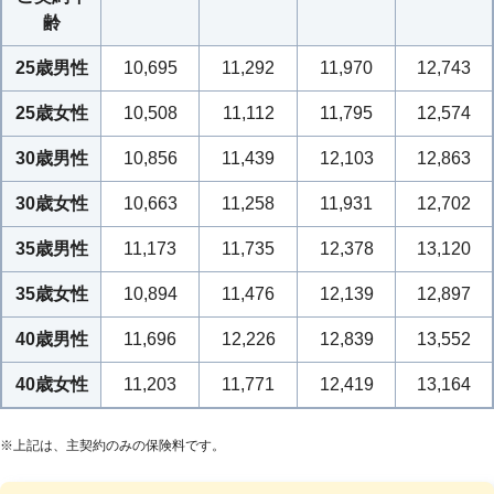
以下の①または②に該当したとき、将
齢
来の保険料のお払込みが免除となりま
25歳男性
10,695
11,292
11,970
12,743
す。
保険料払込みの免
①養育年金が支払われるとき
除
25歳女性
10,508
11,112
11,795
12,574
②ご契約者が不慮の事故によるケガ
(※1)
で所定の身体障害の状態になった
30歳男性
10,856
11,439
12,103
12,863
とき
30歳女性
10,663
11,258
11,931
12,702
被保険者となるお子さまの出生前で
35歳男性
11,173
11,735
12,378
13,120
も、出産予定日が140日以内であれ
出生前加入特則
ば、この特則を付加することによりご
35歳女性
10,894
11,476
12,139
12,897
契約いただけます。
40歳男性
11,696
12,226
12,839
13,552
ご契約者または被保険者である保険金
等の受取人が、病気やケガにより保険
40歳女性
11,203
11,771
12,419
13,164
金等を請求する意思表示ができない等
指定代理請求特約
の場合に、あらかじめ指定された指定
※
上記は、主契約のみの保険料です。
代理請求人が保険金等の代理請求を行
うことができます。