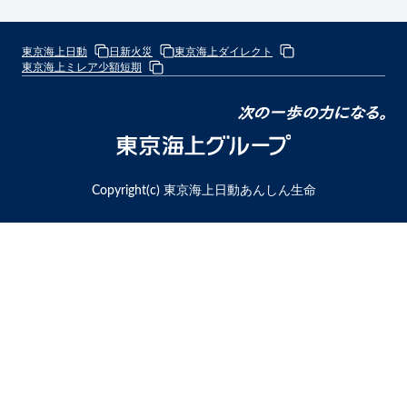
東京海上日動
日新火災
東京海上ダイレクト
東京海上ミレア少額短期
次
の
東
一
京
歩
海
Copyright(c) 東京海上日動あんしん生命
の
上
力
グ
に
ル
な
ー
る
プ