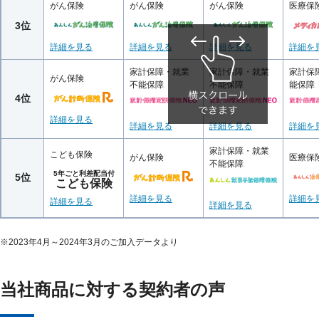
がん保険
がん保険
がん保険
医療保
3位
詳細を見る
詳細を見る
詳細を見る
詳細を
家計保障・就業
家計保障・就業
家計保
がん保険
不能保障
不能保障
能保障
4位
詳細を見る
詳細を見る
詳細を見る
詳細を
家計保障・就業
こども保険
がん保険
医療保
不能保障
5年ごと利差配当付
5位
こども保険
詳細を見る
詳細を
詳細を見る
詳細を見る
※
2023年4月～2024年3月のご加入データより
当社商品に対する契約者の声