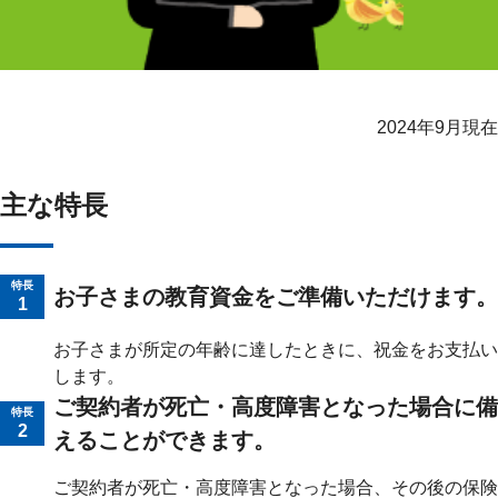
ライフイベントごとのお手続き
介護年金保険
東京海上ホールディングス
あんしんねんきん介護
あんしんねんきん介護Ｒ
急な資金が必要なとき
引越しするとき
結婚するとき
保険料の支払いが困難なとき
こども保険
海外渡航するとき
確定申告・年末調整するとき
5年ごと利差配当付こども保険
子どもが生まれるとき
子どもが独立・就職するとき
2024年9月現在
転職・退職するとき
離婚するとき
個人年金保険
介護が必要になったとき
ご病気・ご不幸があったとき
個人年金保険
主な特長
変額保険
マーケットリンク
特長
お子さまの教育資金をご準備いただけます。
1
お子さまが所定の年齢に達したときに、祝金をお支払い
します。
ご契約者が死亡・高度障害となった場合に備
特長
2
えることができます。
ご契約者が死亡・高度障害となった場合、その後の保険