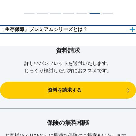
「生存保障」プレミアムシリーズとは？
資料請求
あんしん生命では、短期入院時代の退院後の暮らし、働けないと
きの不安、介護や老後への備えをサポートするため「生存保障革
詳しいパンフレットを
送付いたします。
命」に取り組んでおり、お薦め商品をプレミアムシリーズとして
じっくり検討したい方に
おススメです。
ご用意しています。
「生存保障」革命の詳細を見る
資料を請求する
保険の無料相談
お客様ひとりひとりに最適な
保険のご提案をいたします。