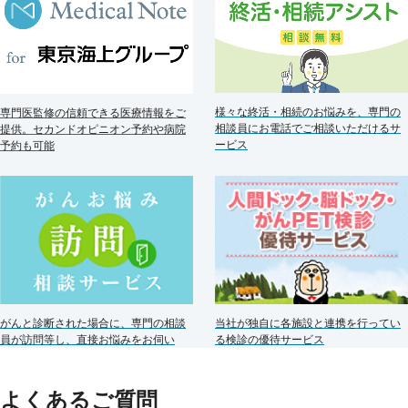
様々な終活・相続のお悩みを、専門の
専門医監修の信頼できる医療情報をご
相談員にお電話でご相談いただけるサ
提供。セカンドオピニオン予約や病院
ービス
予約も可能
がんと診断された場合に、専門の相談
当社が独自に各施設と連携を行ってい
員が訪問等し、直接お悩みをお伺い
る検診の優待サービス
よくあるご質問