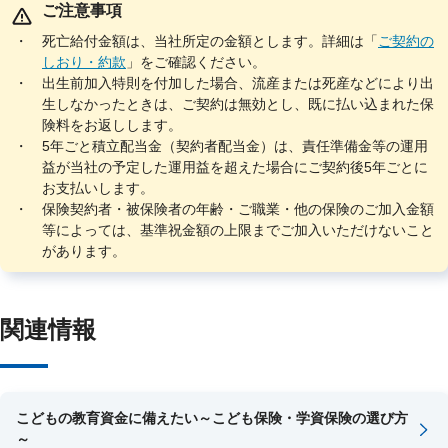
ご注意事項
死亡給付金額は、当社所定の金額とします。詳細は「
ご契約の
(※1) 不慮の事故の日からその日を含めて180日以内に所定のお支払事由または免責
しおり・約款
」をご確認ください。
事由に該当した場合、保険金のお支払いまたは保険料払込みの免除の対象となり
ます。
出生前加入特則を付加した場合、流産または死産などにより出
生しなかったときは、ご契約は無効とし、既に払い込まれた保
(※2) 死亡給付金額は、当社所定の金額とします。詳細は、普通保険約款の別表を
ご確認ください。
険料をお返しします。
5年ごと積立配当金（契約者配当金）は、責任準備金等の運用
益が当社の予定した運用益を超えた場合にご契約後5年ごとに
お支払いします。
保険契約者・被保険者の年齢・ご職業・他の保険のご加入金額
等によっては、基準祝金額の上限までご加入いただけないこと
があります。
関連情報
こどもの教育資金に備えたい～こども保険・学資保険の選び方
～