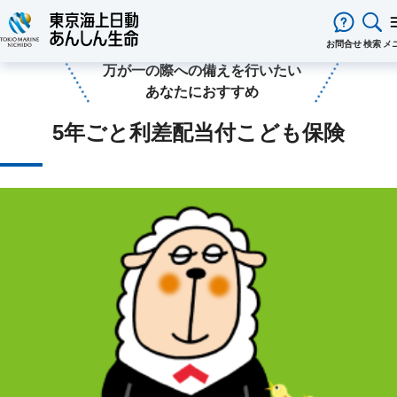
あんしん生命保険ホーム
保険をお考えのお客様
こども保険
5年ごと利差配当付こども保険
閉じる
お問合せ
検索
メ
お子様の将来に向けた資金準備と
万が一の際への備えを行いたい
保険をお考え
のお客様
あなたにおすすめ
保険をお考えのお客様TOPへ
商品一覧
5年ごと利差配当付こども保険
保険商品から選ぶ
ライフイベントから選ぶ
資料請求
ご契約者様
心配ごとから選ぶ
保険の基礎知識
医療保険
ご契約者様TOPへ
法人のお客様
インターネットでご加入いただける
法人向け保険商品
メディカルＫｉｔ ＮＥＯ
メディカルＫｉｔ Ｒ
東京海上日動マイページのご案内
「ワンタイム手続き」のご案内
法人のお客様TOPへ
あんしん生命
について
保険商品
あんしん治療サポート保険
あんしん治療サポート保険R
重要なお知らせ
サービス
企業のライフステージごとに必要な
経営者の皆様向け商品
あんしん生命についてTOPへ
ライフパートナー
について
ご相談・ご契約の流れ
申込方法の違い
メディカルＫｉｔエール
メディカルＫｉｔエールＲ
準備とは？
東京海上グループについて
会社情報
各種お手続き
がん保険
従業員の皆様向け商品
お客様本位の業務運営方針
お客様からの贈り物（お客様の声
あんしんがん治療保険
がん診断保険Ｒ
保険金・給付金・満期金・年金等の
契約内容／登録情報の確認・変更
資料請求
お客様をがんからお守りする運動
サステナビリティ
死亡保険（終身保険・定期保険）
請求
採用情報
保険金等の適切なお支払いに向け
長生き支援終身
スマートあんしん定期
契約者貸付の利用・返済
保障内容の見直し・契約の解約
取組み
あんしん定期エール
お問い合わせ
あんしん終身エール
保険料支払方法の変更
保険証券・控除証明書の発行・再
あんしん解体新書
CMギャラリー・キャラクター紹
あんしん夢終身
終身保険
行
定期保険
変額保険・変額年金保険固有のお手
総合福祉団体定期保険のお手続き
よくある質問
家計保障・就業不能保障
続き
家計保障定期保険ＮＥＯ
あんしん就業不能保障保険
保険用語集