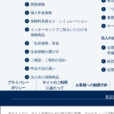
東
変額保険
「
個人年金保険
重
保険料見積もり・シミュレーション
サ
インターネットでご加入いただける
保険商品
法人の
「生存保障」革命
企
生命保険の選び方
準
ご相談・ご契約の流れ
経
申込方法の違い
従
法人向け保険商品
プライバシー
サイトのご利用
お客様への勧誘方針
ポリシー
にあたって
東京
次
本サイトでは、サイト改善のための統計的な把握、マーケティング活動