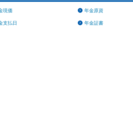
ール
あんしん夢終身
海外渡航するとき
金現価
年金原資
更
ールＲ
終身保険
確定申告・年末調整するとき
金支払日
年金証書
れ
書の発行・再発
支払いに向けた
定期保険
子どもが生まれるとき
保険固有のお手
子どもが独立・就職するとき
険
家計保障・就業不能保障
転職・退職するとき
家計保障定期保険ＮＥＯ
険のお手続き
ャラクター紹介
離婚するとき
あんしん就業不能保障保険
介護が必要になったとき
ご病気・ご不幸があったとき