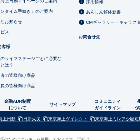
京海上日動マイページのご案内
採用情報
ワンタイム手続き」のご案内
あんしん解体新書
要なお知らせ
CMギャラリー・キャラク
ービス
お問合せ先
お客様
業のライフステージごとに必要な
備とは？
営者の皆様向け商品
業員の皆様向け商品
金融ADR制度
コミュニティ
サイトマップ
について
ガイドライン
保
海上日動
日新火災
東京海上ダイレクト
東京海上ミレア少額短
等のためにクッキーを使用しております。詳細は