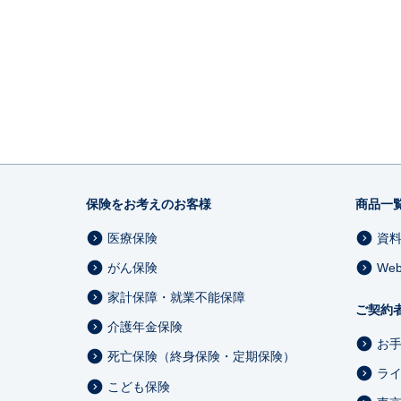
保険をお考えのお客様
商品一
医療保険
資
がん保険
We
家計保障・就業不能保障
ご契約
介護年金保険
お
死亡保険（終身保険・定期保険）
ラ
こども保険