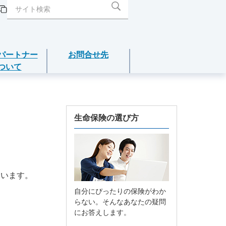
パートナー
お問合せ先
ついて
閉じる
閉じる
閉じる
閉じる
閉じる
介護年金保険
生命保険の選び方
あんしんねんきん介護
あんしんねんきん介護Ｒ
いいます。
自分にぴったりの保険がわか
こども保険
らない。そんなあなたの疑問
にお答えします。
5年ごと利差配当付こども保険