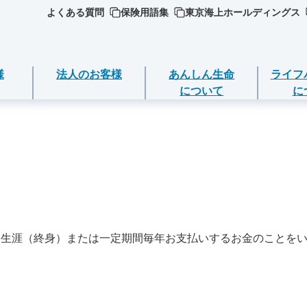
よくある質問
保険用語集
東京海上ホールディングス
様
法人のお客様
あんしん生命
ライフ
について
に
ジごとに必要な
ついて
死亡保険（終身保険・定期保険）
ライフイベントごとのお手続き
選ぶ
ＥＯ
期金・年金等の
長生き支援終身
急な資金が必要なとき
品
営方針
スマートあんしん定期
引越しするとき
の確認・変更
品
に生涯（終身）または一定期間毎年お支払いするお金のことを
ト保険
（お客様の声）
あんしん定期エール
結婚するとき
返済
加入いただける
ト保険R
守りする運動
あんしん終身エール
保険料の支払いが困難なとき
契約の解約