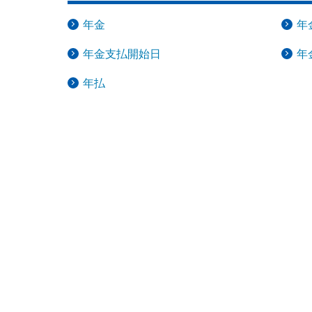
メディカルＫｉｔエ
サステナビリティ
年金
年
法人向け保険商品
保険料支払方法の変
メディカルＫｉｔエ
採用情報
年金支払開始日
年
ご相談・ご契約の流
保険証券・控除証明
行
保険金等の適切なお
年払
がん保険
申込方法の違い
取組み
変額保険・変額年金
あんしんがん治療保
続き
あんしん解体新書
がん診断保険Ｒ
総合福祉団体定期保
CMギャラリー・キ