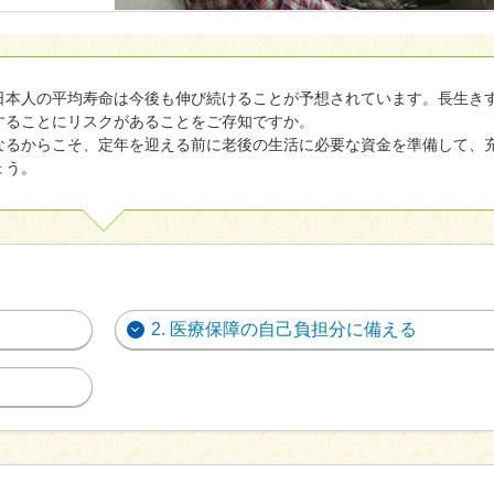
ール
あんしん夢終身
海外渡航するとき
更
ールＲ
終身保険
確定申告・年末調整するとき
れ
書の発行・再発
日本人の平均寿命は今後も伸び続けることが予想されています。長生き
することにリスクがあることをご存知ですか。
支払いに向けた
定期保険
子どもが生まれるとき
なるからこそ、定年を迎える前に老後の生活に必要な資金を準備して、
ょう。
保険固有のお手
子どもが独立・就職するとき
険
家計保障・就業不能保障
転職・退職するとき
家計保障定期保険ＮＥＯ
険のお手続き
ャラクター紹介
離婚するとき
あんしん就業不能保障保険
2. 医療保障の自己負担分に備える
介護が必要になったとき
ご病気・ご不幸があったとき