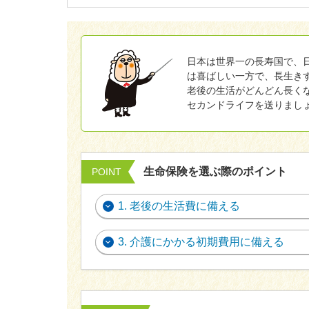
メディカルＫｉｔエ
サステナビリティ
法人向け保険商品
保険料支払方法の変
メディカルＫｉｔエ
採用情報
ご相談・ご契約の流
保険証券・控除証明
日本は世界一の長寿国で、
は喜ばしい一方で、長生き
行
保険金等の適切なお
がん保険
老後の生活がどんどん長く
申込方法の違い
取組み
セカンドライフを送りまし
変額保険・変額年金
あんしんがん治療保
続き
あんしん解体新書
がん診断保険Ｒ
総合福祉団体定期保
CMギャラリー・キ
生命保険を選ぶ際のポイント
POINT
1. 老後の生活費に備える
3. 介護にかかる初期費用に備える