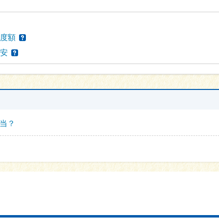
度額
安
当？