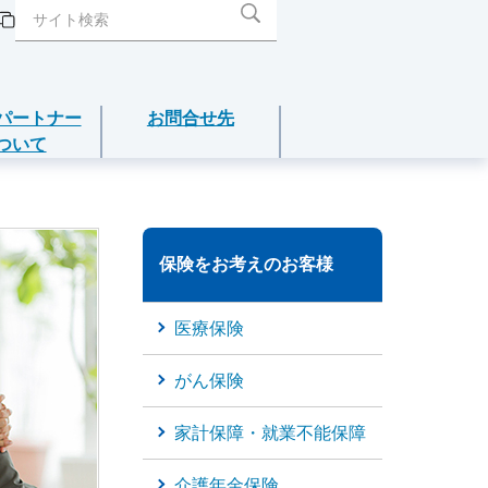
パートナー
お問合せ先
ついて
閉じる
閉じる
閉じる
閉じる
閉じる
介護年金保険
保険をお考えのお客様
あんしんねんきん介護
医療保険
あんしんねんきん介護Ｒ
がん保険
こども保険
家計保障・就業不能保障
5年ごと利差配当付こども保険
介護年金保険