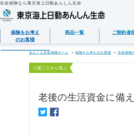
生命保険なら東京海上日動あんしん生命
保険をお考え
商品一覧
ご契約者
のお客様
保険をお考えのお客様
商品一覧
ご契約者様
法人のお客様
あんしん生命について
あんしん生命保険ホーム
保険をお考えのお客様
生命保険
保険をお考えのお客様TOPへ
資料請求
ご契約者様TOPへ
法人のお客様TOPへ
あんしん生命についてTOPへ
保険商品から選ぶ
医療保険
企業のライフステー
東京海上グループに
各種お手続き
心配ごとから選ぶ
準備とは？
ライフイベントから
メディカルＫｉｔ Ｎ
保険金・給付金・満
会社情報
東京海上日動マイページのご案内
請求
経営者の皆様向け商
老後の生活資金に備
心配ごとから選ぶ
メディカルＫｉｔ Ｒ
お客様本位の業務運
「ワンタイム手続き」のご案内
契約内容／登録情報
従業員の皆様向け商
保険の基礎知識
あんしん治療サポー
お客様からの贈り物
重要なお知らせ
契約者貸付の利用・
インターネットでご
あんしん治療サポー
お客様をがんからお
サービス
保険商品
保障内容の見直し・