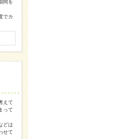
期間を
度でカ
考えて
まって
などは
わせて