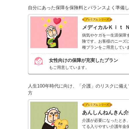
自分にあった保障を保険料とバランスよく準備
プレミ
メディカルＫｉｔ 
病気やケガを一生涯保障
険です。お客様のニーズ
種プランをご用意してい
女性向けの保障が充実したプラン
もご用意しています。
人生100年時代に向け、「介護」のリスクに備え
方
プレミ
あんしんねんきん介
介護が必要になったとき
てる入りやすい介護年金