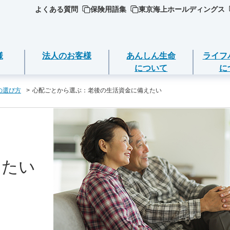
よくある質問
保険用語集
東京海上ホールディングス
様
法人のお客様
あんしん生命
ライフ
について
に
の選び方
心配ごとから選ぶ：老後の生活資金に備えたい
ジごとに必要な
ついて
死亡保険（終身保険・定期保険）
ライフイベントごとのお手続き
選ぶ
ＥＯ
期金・年金等の
長生き支援終身
急な資金が必要なとき
品
えたい
営方針
スマートあんしん定期
引越しするとき
の確認・変更
品
ト保険
（お客様の声）
あんしん定期エール
結婚するとき
返済
加入いただける
ト保険R
守りする運動
あんしん終身エール
保険料の支払いが困難なとき
契約の解約