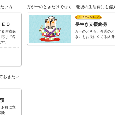
したい方
万が一のときだけでなく、老後の生活費にも備
アムシリーズ
プレ
ＮＥＯ
長生き支援終身
する医療保
万一のときも、介護のと
に応じて各
きにもお役に立てる終身
ます。
ておきたい
アムシリーズ
護
、お役に立
保険