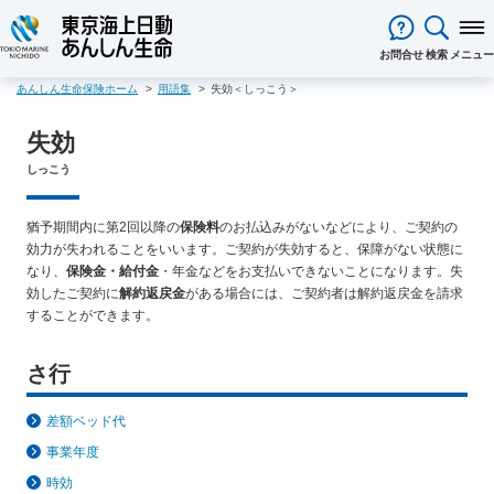
閉じる
お問合せ
検索
メニュー
あんしん生命保険ホーム
用語集
失効＜しっこう＞
保険をお考え
のお客様
失効
保険をお考えのお客様TOPへ
商品一覧
保険商品から選ぶ
ライフイベントから選ぶ
資料請求
ご契約者様
しっこう
心配ごとから選ぶ
保険の基礎知識
医療保険
ご契約者様TOPへ
法人のお客様
インターネットでご加入いただけ
法人向け保険商品
メディカルＫｉｔ ＮＥＯ
メディカルＫｉｔ Ｒ
猶予期間内に第2回以降の
保険料
のお払込みがないなどにより、ご契約の
東京海上日動マイページのご案内
「ワンタイム手続き」のご案内
法人のお客様TOPへ
あんしん生命
について
る保険商品
あんしん治療サポート保険
効力が失われることをいいます。ご契約が失効すると、保障がない状態に
あんしん治療サポート保険R
重要なお知らせ
サービス
企業のライフステージごとに必要
経営者の皆様向け商品
あんしん生命についてTOPへ
ライフパートナー
について
ご相談・ご契約の流れ
なり、
保険金・給付金
・年金などをお支払いできないことになります。失
申込方法の違い
メディカルＫｉｔエール
メディカルＫｉｔエールＲ
な準備とは？
東京海上グループについて
会社情報
効したご契約に
解約返戻金
がある場合には、ご契約者は解約返戻金を請求
各種お手続き
がん保険
従業員の皆様向け商品
することができます。
お客様本位の業務運営方針
お客様からの贈り物（お客様の
あんしんがん治療保険
がん診断保険Ｒ
保険金・給付金・満期金・年金等
契約内容／登録情報の確認・変更
資料請求
声）
死亡保険（終身保険・定期保険）
の請求
お客様をがんからお守りする運動
サステナビリティ
さ行
長生き支援終身
スマートあんしん定期
契約者貸付の利用・返済
保障内容の見直し・契約の解約
採用情報
保険金等の適切なお支払いに向け
お問い合わせ
あんしん定期エール
あんしん終身エール
保険料支払方法の変更
保険証券・控除証明書の発行・再
た取組み
差額ベッド代
あんしん夢終身
終身保険
発行
あんしん解体新書
CMギャラリー・キャラクター紹介
事業年度
定期保険
変額保険・変額年金保険固有のお
総合福祉団体定期保険のお手続き
よくある質問
時効
家計保障・就業不能保障
手続き