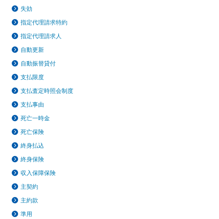
保険用語集
家計保障定期保険ＮＥＯ
あんしん就業不能保障保険
失効
東京海上ホールディングス
ライフイベントごとのお手続き
介護年金保険
指定代理請求特約
あんしんねんきん介護
あんしんねんきん介護Ｒ
急な資金が必要なとき
引越しするとき
指定代理請求人
結婚するとき
保険料の支払いが困難なとき
こども保険
自動更新
海外渡航するとき
確定申告・年末調整するとき
自動振替貸付
5年ごと利差配当付こども保険
子どもが生まれるとき
子どもが独立・就職するとき
支払限度
転職・退職するとき
離婚するとき
個人年金保険
支払査定時照会制度
介護が必要になったとき
ご病気・ご不幸があったとき
個人年金保険
支払事由
変額保険
死亡一時金
死亡保険
マーケットリンク
終身払込
終身保険
収入保障保険
主契約
主約款
準用