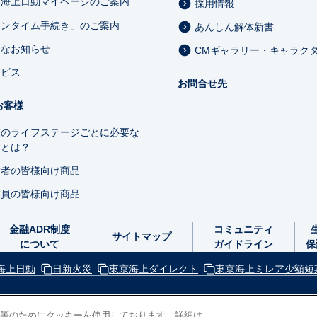
京海上日動マイページのご案内
採用情報
ワンタイム手続き」のご案内
あんしん解体新書
要なお知らせ
CMギャラリー・キャラク
ービス
お問合せ先
お客様
業のライフステージごとに必要な
備とは？
営者の皆様向け商品
業員の皆様向け商品
金融ADR制度
コミュニティ
サイトマップ
について
ガイドライン
保
海上日動
日新火災
東京海上ダイレクト
東京海上ミレア少額短
等のためにクッキーを使用しております。詳細は