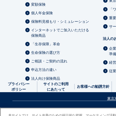
東
変額保険
「
個人年金保険
重
保険料見積もり・シミュレーション
サ
インターネットでご加入いただける
保険商品
法人の
「生存保障」革命
企
生命保険の選び方
準
ご相談・ご契約の流れ
経
申込方法の違い
従
法人向け保険商品
プライバシー
サイトのご利用
お客様への勧誘方針
ポリシー
にあたって
東京
次
本サイトでは、サイト改善のための統計的な把握、マーケティング活動