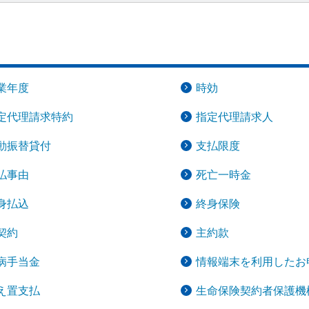
ール
あんしん夢終身
海外渡航するとき
更
ールＲ
終身保険
確定申告・年末調整するとき
れ
書の発行・再発
支払いに向けた
定期保険
子どもが生まれるとき
業年度
時効
保険固有のお手
子どもが独立・就職するとき
定代理請求特約
指定代理請求人
険
家計保障・就業不能保障
転職・退職するとき
動振替貸付
支払限度
家計保障定期保険ＮＥＯ
険のお手続き
ャラクター紹介
払事由
死亡一時金
離婚するとき
あんしん就業不能保障保険
身払込
終身保険
介護が必要になったとき
契約
主約款
ご病気・ご不幸があったとき
病手当金
情報端末を利用したお
え置支払
生命保険契約者保護機