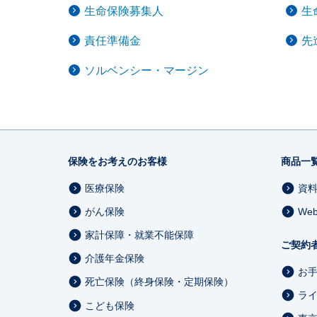
生命保険募集人
生
責任準備金
先
ソルベンシー・マージン
保険をお考えのお客様
商品一
医療保険
資
がん保険
We
家計保障・就業不能保障
ご契約
介護年金保険
お
死亡保険（終身保険・定期保険）
ラ
こども保険