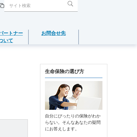
パートナー
お問合せ先
ついて
閉じる
閉じる
閉じる
閉じる
閉じる
介護年金保険
生命保険の選び方
あんしんねんきん介護
あんしんねんきん介護Ｒ
自分にぴったりの保険がわか
こども保険
らない。そんなあなたの疑問
にお答えします。
5年ごと利差配当付こども保険