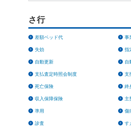
メディカルＫｉｔエ
サステナビリティ
法人向け保険商品
保険料支払方法の変
さ行
メディカルＫｉｔエ
採用情報
ご相談・ご契約の流
保険証券・控除証明
行
保険金等の適切なお
差額ベッド代
事
がん保険
申込方法の違い
取組み
変額保険・変額年金
失効
指
あんしんがん治療保
続き
あんしん解体新書
自動更新
自
がん診断保険Ｒ
総合福祉団体定期保
CMギャラリー・キ
支払査定時照会制度
支
死亡保険
終
収入保障保険
主
準用
傷
診査
す