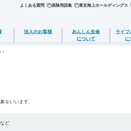
よくある質問
保険用語集
東京海上ホールディングス
様
法人のお客様
あんしん生命
ライフ
について
に
う＞
ジごとに必要な
ついて
死亡保険（終身保険・定期保険）
ライフイベントごとのお手続き
選ぶ
ＥＯ
期金・年金等の
長生き支援終身
急な資金が必要なとき
品
営方針
スマートあんしん定期
引越しするとき
の確認・変更
品
事象をいいます。
ト保険
（お客様の声）
あんしん定期エール
結婚するとき
返済
加入いただける
ト保険R
守りする運動
あんしん終身エール
保険料の支払いが困難なとき
など
契約の解約