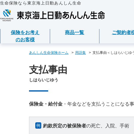
生命保険なら東京海上日動あんしん生命
保険をお考え
商品一覧
ご契約者
のお客様
保険をお考えのお客様
商品一覧
ご契約者様
法人のお客様
あんしん生命について
あんしん生命保険ホーム
用語集
支払事由＜しはらいじゆ
支払事由
保険をお考えのお客様TOPへ
資料請求
ご契約者様TOPへ
法人のお客様TOPへ
あんしん生命についてTOPへ
保険商品から選ぶ
医療保険
企業のライフステー
東京海上グループに
各種お手続き
準備とは？
しはらいじゆう
ライフイベントから
メディカルＫｉｔ Ｎ
保険金・給付金・満
会社情報
東京海上日動マイページのご案内
請求
経営者の皆様向け商
心配ごとから選ぶ
メディカルＫｉｔ Ｒ
お客様本位の業務運
「ワンタイム手続き」のご案内
契約内容／登録情報
従業員の皆様向け商
保険金・給付金
・年金などを支払うことになる
保険の基礎知識
あんしん治療サポー
お客様からの贈り物
重要なお知らせ
契約者貸付の利用・
インターネットでご
あんしん治療サポー
お客様をがんからお
例
約款所定の被保険者
の死亡、入院、手術 
サービス
保険商品
保障内容の見直し・