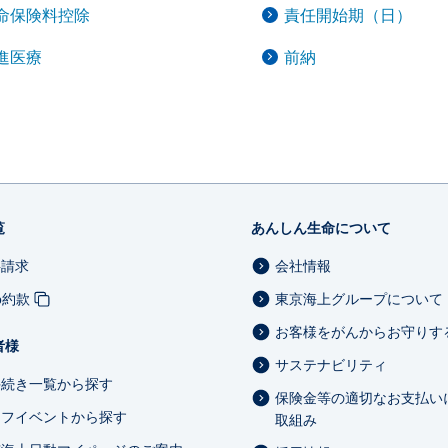
命保険料控除
責任開始期（日）
進医療
前納
覧
あんしん生命について
料請求
会社情報
b約款
東京海上グループについて
お客様をがんからお守りす
者様
サステナビリティ
手続き一覧から探す
保険金等の適切なお支払い
イフイベントから探す
取組み