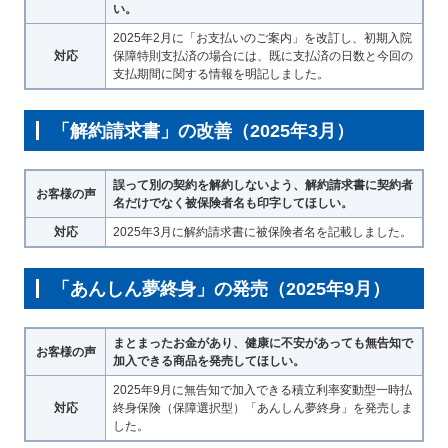
保険用語集
い。
家計保障定期保険ＮＥＯ
あんしん就業不能保障保険
東京海上ホールディングス
ライフイベントごとのお手続き
2025年2月に「お支払いのご案内」を改訂し、初期入院
介護年金保険
対応
保障特則支払済の場合には、既に支払済の日数と今回の
あんしんねんきん介護
あんしんねんきん介護Ｒ
急な資金が必要なとき
引越しするとき
支払期間に関する情報を明記しました。
結婚するとき
保険料の支払いが困難なとき
こども保険
海外渡航するとき
確定申告・年末調整するとき
「解約請求書」の改善（2025年3月）
5年ごと利差配当付こども保険
子どもが生まれるとき
子どもが独立・就職するとき
転職・退職するとき
離婚するとき
個人年金保険
誤って別の契約を解約しないよう、解約請求書に契約者
介護が必要になったとき
ご病気・ご不幸があったとき
お客様の声
名だけでなく被保険者名も印字してほしい。
個人年金保険
対応
2025年3月に解約請求書に被保険者名を記載しました。
変額保険
マーケットリンク
「あんしん夢終身」の発売（2025年9月）
まとまったお金があり、健康に不安があっても無告知で
お客様の声
加入できる商品を発売してほしい。
2025年9月に無告知で加入できる積立利率変動型一時払
対応
終身保険（保障選択型）「あんしん夢終身」を発売しま
した。