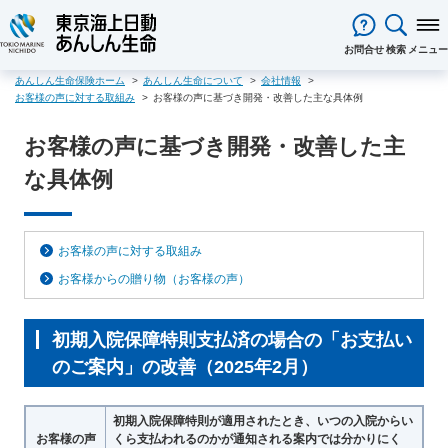
閉じる
お問合せ
検索
メニュー
あんしん生命保険ホーム
あんしん生命について
会社情報
保険をお考え
のお客様
お客様の声に対する取組み
お客様の声に基づき開発・改善した主な具体例
保険をお考えのお客様TOPへ
商品一覧
お客様の声に基づき開発・改善した主
保険商品から選ぶ
ライフイベントから選ぶ
資料請求
ご契約者様
な具体例
心配ごとから選ぶ
保険の基礎知識
医療保険
ご契約者様TOPへ
法人のお客様
インターネットでご加入いただけ
法人向け保険商品
メディカルＫｉｔ ＮＥＯ
メディカルＫｉｔ Ｒ
東京海上日動マイページのご案内
「ワンタイム手続き」のご案内
法人のお客様TOPへ
あんしん生命
について
る保険商品
あんしん治療サポート保険
あんしん治療サポート保険R
重要なお知らせ
サービス
企業のライフステージごとに必要
経営者の皆様向け商品
あんしん生命についてTOPへ
ライフパートナー
について
ご相談・ご契約の流れ
申込方法の違い
メディカルＫｉｔエール
メディカルＫｉｔエールＲ
お客様の声に対する取組み
な準備とは？
東京海上グループについて
会社情報
各種お手続き
がん保険
お客様からの贈り物（お客様の声）
従業員の皆様向け商品
お客様本位の業務運営方針
お客様からの贈り物（お客様の
あんしんがん治療保険
がん診断保険Ｒ
保険金・給付金・満期金・年金等
契約内容／登録情報の確認・変更
資料請求
声）
死亡保険（終身保険・定期保険）
の請求
お客様をがんからお守りする運動
サステナビリティ
初期入院保障特則支払済の場合の「お支払い
長生き支援終身
スマートあんしん定期
契約者貸付の利用・返済
保障内容の見直し・契約の解約
採用情報
保険金等の適切なお支払いに向け
お問い合わせ
のご案内」の改善（2025年2月）
あんしん定期エール
あんしん終身エール
保険料支払方法の変更
保険証券・控除証明書の発行・再
た取組み
あんしん夢終身
終身保険
発行
あんしん解体新書
CMギャラリー・キャラクター紹介
定期保険
初期入院保障特則が適用されたとき、いつの入院からい
変額保険・変額年金保険固有のお
総合福祉団体定期保険のお手続き
よくある質問
お客様の声
くら支払われるのかが通知される案内では分かりにく
家計保障・就業不能保障
手続き