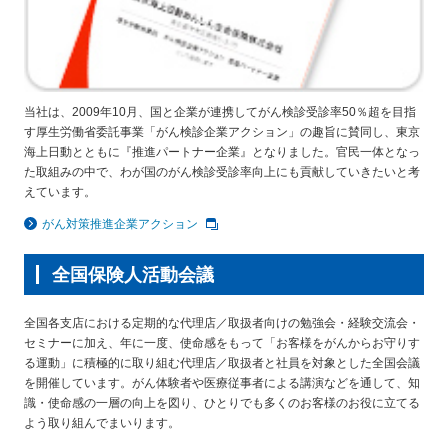
当社は、2009年10月、国と企業が連携してがん検診受診率50％超を目指
す厚生労働省委託事業「がん検診企業アクション」の趣旨に賛同し、東京
海上日動とともに『推進パートナー企業』となりました。官民一体となっ
た取組みの中で、わが国のがん検診受診率向上にも貢献していきたいと考
えています。
がん対策推進企業アクション
全国保険人活動会議
全国各支店における定期的な代理店／取扱者向けの勉強会・経験交流会・
セミナーに加え、年に一度、使命感をもって「お客様をがんからお守りす
る運動」に積極的に取り組む代理店／取扱者と社員を対象とした全国会議
を開催しています。がん体験者や医療従事者による講演などを通して、知
識・使命感の一層の向上を図り、ひとりでも多くのお客様のお役に立てる
よう取り組んでまいります。