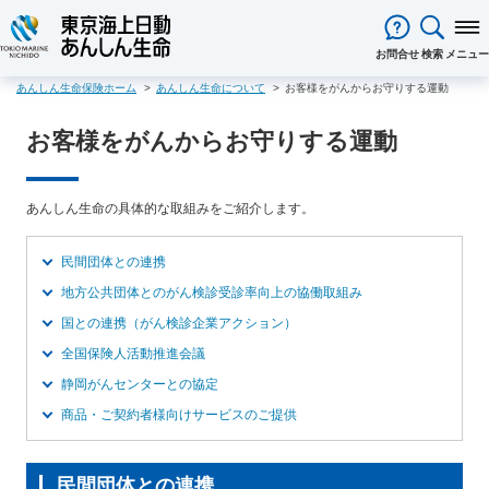
閉じる
お問合せ
検索
メニュー
あんしん生命保険ホーム
あんしん生命について
お客様をがんからお守りする運動
保険をお考え
のお客様
お客様をがんからお守りする運動
保険をお考えのお客様TOPへ
商品一覧
保険商品から選ぶ
ライフイベントから選ぶ
資料請求
ご契約者様
心配ごとから選ぶ
保険の基礎知識
医療保険
ご契約者様TOPへ
法人のお客様
あんしん生命の具体的な取組みをご紹介します。
インターネットでご加入いただけ
法人向け保険商品
メディカルＫｉｔ ＮＥＯ
メディカルＫｉｔ Ｒ
東京海上日動マイページのご案内
「ワンタイム手続き」のご案内
法人のお客様TOPへ
あんしん生命
について
る保険商品
あんしん治療サポート保険
あんしん治療サポート保険R
重要なお知らせ
サービス
企業のライフステージごとに必要
経営者の皆様向け商品
あんしん生命についてTOPへ
ライフパートナー
について
民間団体との連携
ご相談・ご契約の流れ
申込方法の違い
メディカルＫｉｔエール
メディカルＫｉｔエールＲ
な準備とは？
東京海上グループについて
会社情報
各種お手続き
地方公共団体とのがん検診受診率向上の協働取組み
がん保険
従業員の皆様向け商品
お客様本位の業務運営方針
お客様からの贈り物（お客様の
国との連携（がん検診企業アクション）
あんしんがん治療保険
がん診断保険Ｒ
保険金・給付金・満期金・年金等
契約内容／登録情報の確認・変更
資料請求
声）
死亡保険（終身保険・定期保険）
全国保険人活動推進会議
の請求
お客様をがんからお守りする運動
サステナビリティ
長生き支援終身
スマートあんしん定期
契約者貸付の利用・返済
保障内容の見直し・契約の解約
静岡がんセンターとの協定
採用情報
保険金等の適切なお支払いに向け
お問い合わせ
あんしん定期エール
あんしん終身エール
保険料支払方法の変更
保険証券・控除証明書の発行・再
商品・ご契約者様向けサービスのご提供
た取組み
あんしん夢終身
終身保険
発行
あんしん解体新書
CMギャラリー・キャラクター紹介
定期保険
変額保険・変額年金保険固有のお
総合福祉団体定期保険のお手続き
よくある質問
家計保障・就業不能保障
民間団体との連携
手続き