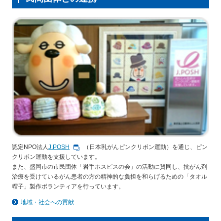
保険用語集
家計保障定期保険ＮＥＯ
あんしん就業不能保障保険
東京海上ホールディングス
ライフイベントごとのお手続き
介護年金保険
あんしんねんきん介護
あんしんねんきん介護Ｒ
急な資金が必要なとき
引越しするとき
結婚するとき
保険料の支払いが困難なとき
こども保険
海外渡航するとき
確定申告・年末調整するとき
5年ごと利差配当付こども保険
子どもが生まれるとき
子どもが独立・就職するとき
転職・退職するとき
離婚するとき
個人年金保険
介護が必要になったとき
ご病気・ご不幸があったとき
個人年金保険
変額保険
マーケットリンク
認定NPO法人
J.POSH
（日本乳がんピンクリボン運動）を通じ、ピン
クリボン運動を支援しています。
また、盛岡市の市民団体「岩手ホスピスの会」の活動に賛同し、抗がん剤
治療を受けているがん患者の方の精神的な負担を和らげるための「タオル
帽子」製作ボランティアを行っています。
地域・社会への貢献